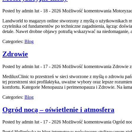
Posted by admin
lut - 18 - 2026
Możliwość komentowania
Motoryzac
Landworld to magazyn online stworzony z myślą o użytkownikach mar
czytelnika od fundamentów po techniczne zagadnienia, łącząc doświa
detale. Nawet drobne objawy potrafią wskazywać na niedomaganie, 
Categories:
Blog
Zdrowie
Posted by admin
lut - 17 - 2026
Możliwość komentowania
Zdrowie
z
MediluxClinic to przestrzeń w sieci stworzone z myślą o zdrowiu pa
tej przestrzeni stoi profilaktyka, uważne wybory oraz lepsze rozumi
komfortu. Kategorie Menopauza i perimenopauza i Zdrowie. Na łama
Categories:
Blog
Ogród nocą – oświetlenie i atmosfera
Posted by admin
lut - 17 - 2026
Możliwość komentowania
Ogród nocą
Portal Hellerówka to blog internetowy poświęcony stylizowanym zi