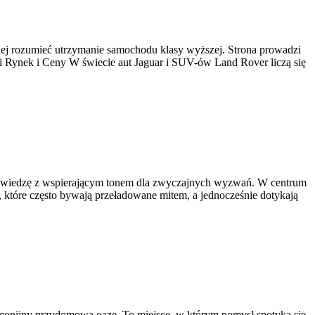
iej rozumieć utrzymanie samochodu klasy wyższej. Strona prowadzi
 i Rynek i Ceny W świecie aut Jaguar i SUV-ów Land Rover liczą się
czną wiedzę z wspierającym tonem dla zwyczajnych wyzwań. W centrum
, które często bywają przeładowane mitem, a jednocześnie dotykają
monijny przydomową oazę. To miejsce, w którym pomysł spotyka się