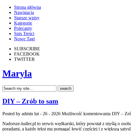
Strona główna
Nawigacja
Starsze wpisy
Kategorie
Polecamy
Spis Treści
Nowe Tagi
SUBSCRIBE
FACEBOOK
TWITTER
Maryla
DIY – Zrób to sam
Posted by admin
lut - 26 - 2026
Możliwość komentowania
DIY – Zró
Nadorsze-haller.pl to serwis wędkarski, który powstał z myślą o os
poradami, a każdy tekst ma pomagać łowić częściej i z większą satysf