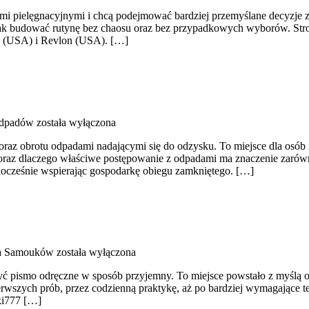
uktami pielęgnacyjnymi i chcą podejmować bardziej przemyślane decyzje
 i jak budować rutynę bez chaosu oraz bez przypadkowych wyborów. Stro
on (USA) i Revlon (USA). […]
odpadów
została wyłączona
z obrotu odpadami nadającymi się do odzysku. To miejsce dla osób i fi
raz dlaczego właściwe postępowanie z odpadami ma znaczenie zarówno dl
dnocześnie wspierając gospodarkę obiegu zamkniętego. […]
la Samouków
została wyłączona
orzyć pismo odręczne w sposób przyjemny. To miejsce powstało z myślą o
erwszych prób, przez codzienną praktykę, aż po bardziej wymagające te
ki777 […]