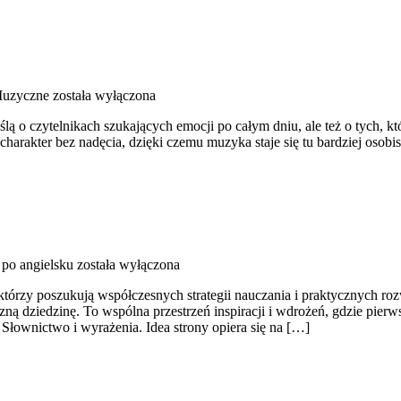
Muzyczne
została wyłączona
 o czytelnikach szukających emocji po całym dniu, ale też o tych, kt
harakter bez nadęcia, dzięki czemu muzyka staje się tu bardziej osobist
po angielsku
została wyłączona
 którzy poszukują współczesnych strategii nauczania i praktycznych ro
zną dziedzinę. To wspólna przestrzeń inspiracji i wdrożeń, gdzie pier
i Słownictwo i wyrażenia. Idea strony opiera się na […]