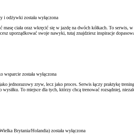
y i odżywki
została wyłączona
 masę ciała oraz wkręcić się w jazdę na dwóch kółkach. To serwis, w kt
hcesz uporządkować swoje nawyki, tutaj znajdziesz inspiracje dopasowa
ko wsparcie
została wyłączona
 jako jednorazowy zryw, lecz jako proces. Serwis łączy praktykę tren
wysiłku. To miejsce dla tych, którzy chcą trenować rozsądniej, niezal
(Wielka Brytania/Holandia)
została wyłączona