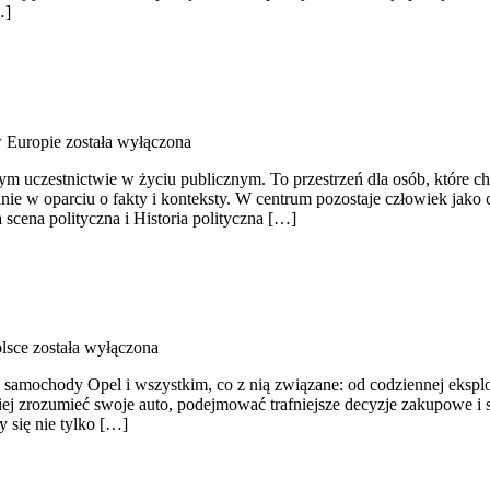
…]
w Europie
została wyłączona
domym uczestnictwie w życiu publicznym. To przestrzeń dla osób, któr
e w oparciu o fakty i konteksty. W centrum pozostaje człowiek jako 
 scena polityczna i Historia polityczna […]
lsce
została wyłączona
ce samochody Opel i wszystkim, co z nią związane: od codziennej eksplo
piej zrozumieć swoje auto, podejmować trafniejsze decyzje zakupowe i
y się nie tylko […]