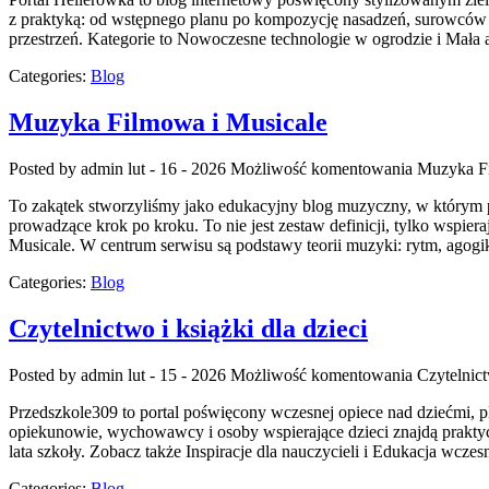
z praktyką: od wstępnego planu po kompozycję nasadzeń, surowców i a
przestrzeń. Kategorie to Nowoczesne technologie w ogrodzie i Mała
Categories:
Blog
Muzyka Filmowa i Musicale
Posted by admin
lut - 16 - 2026
Możliwość komentowania
Muzyka Fi
To zakątek stworzyliśmy jako edukacyjny blog muzyczny, w którym pr
prowadzące krok po kroku. To nie jest zestaw definicji, tylko wspie
Musicale. W centrum serwisu są podstawy teorii muzyki: rytm, agogi
Categories:
Blog
Czytelnictwo i książki dla dzieci
Posted by admin
lut - 15 - 2026
Możliwość komentowania
Czytelnict
Przedszkole309 to portal poświęcony wczesnej opiece nad dziećmi, 
opiekunowie, wychowawcy i osoby wspierające dzieci znajdą prakty
lata szkoły. Zobacz także Inspiracje dla nauczycieli i Edukacja wcze
Categories:
Blog