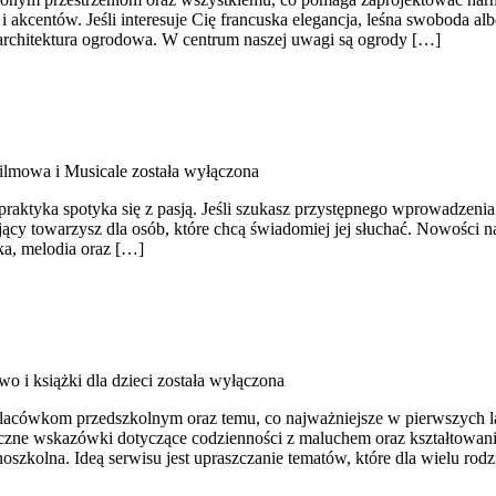
kcentów. Jeśli interesuje Cię francuska elegancja, leśna swoboda albo
 architektura ogrodowa. W centrum naszej uwagi są ogrody […]
lmowa i Musicale
została wyłączona
aktyka spotyka się z pasją. Jeśli szukasz przystępnego wprowadzenia 
rający towarzysz dla osób, które chcą świadomiej jej słuchać. Nowośc
ka, melodia oraz […]
wo i książki dla dzieci
została wyłączona
placówkom przedszkolnym oraz temu, co najważniejsze w pierwszych la
czne wskazówki dotyczące codzienności z maluchem oraz kształtowani
snoszkolna. Ideą serwisu jest upraszczanie tematów, które dla wielu ro