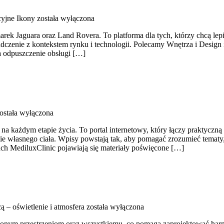
yjne Ikony
została wyłączona
ek Jaguara oraz Land Rovera. To platforma dla tych, którzy chcą lep
dczenie z kontekstem rynku i technologii. Polecamy Wnętrza i Design
a odpuszczenie obsługi […]
ostała wyłączona
ń na każdym etapie życia. To portal internetowy, który łączy prakty
enie własnego ciała. Wpisy powstają tak, aby pomagać zrozumieć tematy
ch MediluxClinic pojawiają się materiały poświęcone […]
 – oświetlenie i atmosfera
została wyłączona
elonym przestrzeniom oraz wszystkiemu, co pomaga zaprojektować har