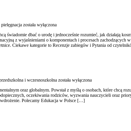
pielęgnacja
została wyłączona
hcą świadomie dbać o urodę i jednocześnie rozumieć, jak działają kos
gnacyjną z wyjaśnieniami o komponentach i procesach zachodzących w 
etnice. Ciekawe kategorie to Recenzje zabiegów i Pytania od czyteln
przedszkolna i wczesnoszkolna
została wyłączona
talnym oraz globalnym. Powstał z myślą o osobach, które chcą rozumieć
odopiecznych, oczekiwania rodziców, wyzwania nauczycieli oraz priory
na wdrożenie. Polecamy Edukacja w Polsce […]