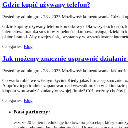
Gdzie kupić używany telefon?
Posted by admin
gru - 28 - 2025
Możliwość komentowania
Gdzie ku
Gdzie kupimy używany telefon komórkowy? Dla wszystkich osób, któr
internetowa bramka sms to w zupełności darmowa usługa, dzięki to kt
płatne bramki. Aby rozejrzeć się, wystarczy w wyszukiwarce intern
Categories:
Blog
Jak możemy znacznie usprawnić działanie 
Posted by admin
gru - 28 - 2025
Możliwość komentowania
Jak możem
Co warto robić we własnym życiu? Kiedy jakaś firma się znacznie rozr
A oprócz tego trudniej zapanować nad wszystkim. Co w takim razie p
kłopotu wprowadzić zmiany w swojej firmie? Cóż, weźmy choćby [
Categories:
Blog
Nasi partnerzy:
eszcze 20 lat temu edukację traktowano jako etap, który kończ
się nie wyborem, lecz koniecznością. Uczenie się przez całe ży