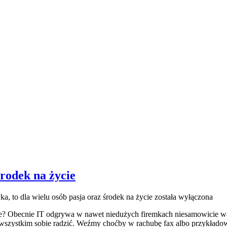
środek na życie
ka, to dla wielu osób pasja oraz środek na życie
została wyłączona
ie? Obecnie IT odgrywa w nawet niedużych firemkach niesamowicie waż
szystkim sobie radzić. Weźmy choćby w rachubę fax albo przykładowo m