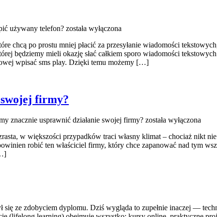
pić używany telefon?
została wyłączona
e chcą po prostu mniej płacić za przesyłanie wiadomości tekstowych
órej będziemy mieli okazję słać całkiem sporo wiadomości tekstowych.
etowej wpisać sms play. Dzięki temu możemy […]
swojej firmy?
y znacznie usprawnić działanie swojej firmy?
została wyłączona
asta, w większości przypadków traci własny klimat – chociaż nikt nie p
owinien robić ten właściciel firmy, który chce zapanować nad tym wsz
…]
ył się ze zdobyciem dyplomu. Dziś wygląda to zupełnie inaczej — techno
cie (lifelong learning) obejmuje wszystko: kursy online, praktyczne pro