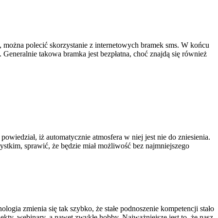
, można polecić skorzystanie z internetowych bramek sms. W końcu
 Generalnie takowa bramka jest bezpłatna, choć znajdą się również
owiedział, iż automatycznie atmosfera w niej jest nie do zniesienia.
ystkim, sprawić, że będzie miał możliwość bez najmniejszego
logia zmienia się tak szybko, że stałe podnoszenie kompetencji stało
jekty, webinary, a nawet zwykłe hobby. Najważniejsze jest to, że nasz