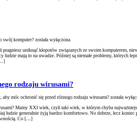
 o swój komputer?
została wyłączona
żeli pragniesz uniknąć kłopotów związanych ze swoim komputerem, niew
y ludzie mają to na uwadze. Później są niemałe problemy, których lepi
[…]
żnego rodzaju wirusami?
, aby móc ochronić się przed różnego rodzaju wirusami?
została wyłąc
rusami? Mamy XXI wiek, czyli taki wiek, w którym chyba najważniejsz
siaj ludzie generalnie żyją bardzo komfortowo. No dobrze, lecz koniec
ownością. Co […]