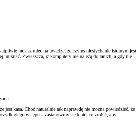
ątpliwie musisz mieć na uwadze, że czymś niesłychanie istotnym jest
ej uniknąć. Zwłaszcza, iż komputery nie należą do tanich, a gdy nie
zona
e jest kasa. Choć naturalnie tak naprawdę nie można powiedzieć, że
 przydługiego wstępu – zastanówmy się lepiej co zrobić, aby