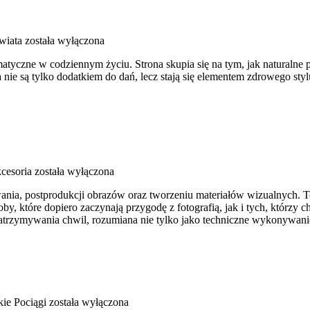
wiata
została wyłączona
omatyczne w codziennym życiu. Strona skupia się na tym, jak natural
 nie są tylko dodatkiem do dań, lecz stają się elementem zdrowego st
kcesoria
została wyłączona
nia, postprodukcji obrazów oraz tworzeniu materiałów wizualnych. To 
 które dopiero zaczynają przygodę z fotografią, jak i tych, którzy c
atrzymywania chwil, rozumiana nie tylko jako techniczne wykonywanie
ie Pociągi
została wyłączona