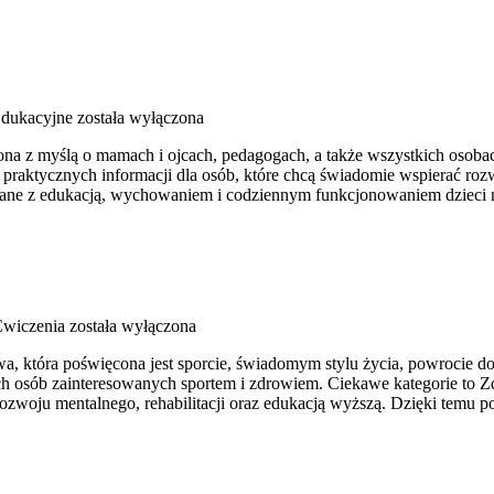
dukacyjne
została wyłączona
rzona z myślą o mamach i ojcach, pedagogach, a także wszystkich oso
 praktycznych informacji dla osób, które chcą świadomie wspierać roz
ązane z edukacją, wychowaniem i codziennym funkcjonowaniem dzieci 
Ćwiczenia
została wyłączona
, która poświęcona jest sporcie, świadomym stylu życia, powrocie d
 osób zainteresowanych sportem i zdrowiem. Ciekawe kategorie to Zdr
woju mentalnego, rehabilitacji oraz edukacją wyższą. Dzięki temu po