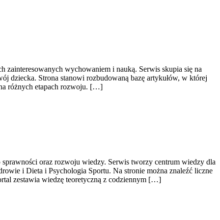
bach zainteresowanych wychowaniem i nauką. Serwis skupia się na
wój dziecka. Strona stanowi rozbudowaną bazę artykułów, w której
na różnych etapach rozwoju. […]
o sprawności oraz rozwoju wiedzy. Serwis tworzy centrum wiedzy dla
owie i Dieta i Psychologia Sportu. Na stronie można znaleźć liczne
rtal zestawia wiedzę teoretyczną z codziennym […]