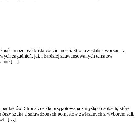
ności może być bliski codzienności. Strona została stworzona z
owych zagadnień, jak i bardziej zaawansowanych tematów
ra nie […]
bankietów. Strona została przygotowana z myślą o osobach, które
, którzy szukają sprawdzonych pomysłów związanych z wyborem sali,
et i […]