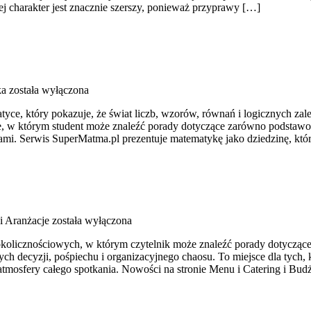
ej charakter jest znacznie szerszy, ponieważ przyprawy […]
ka
została wyłączona
ce, który pokazuje, że świat liczb, wzorów, równań i logicznych zależ
sce, w którym student może znaleźć porady dotyczące zarówno podstaw
mi. Serwis SuperMatma.pl prezentuje matematykę jako dziedzinę, któ
i Aranżacje
została wyłączona
okolicznościowych, w którym czytelnik może znaleźć porady dotyczące 
h decyzji, pośpiechu i organizacyjnego chaosu. To miejsce dla tych
atmosfery całego spotkania. Nowości na stronie Menu i Catering i Budż