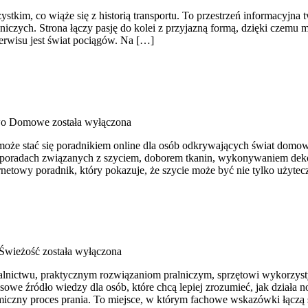
stkim, co wiąże się z historią transportu. To przestrzeń informacyjna t
żniczych. Strona łączy pasję do kolei z przyjazną formą, dzięki czem
serwisu jest świat pociągów. Na […]
wo Domowe
została wyłączona
 może stać się poradnikiem online dla osób odkrywających świat domow
 poradach związanych z szyciem, doborem tkanin, wykonywaniem deko
netowy poradnik, który pokazuje, że szycie może być nie tylko użyte
 Świeżość
została wyłączona
alnictwu, praktycznym rozwiązaniom pralniczym, sprzętowi wykorzyst
 źródło wiedzy dla osób, które chcą lepiej zrozumieć, jak działa now
iczny proces prania. To miejsce, w którym fachowe wskazówki łączą si