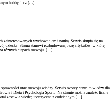
cznym hobby, lecz […]
bach zainteresowanych wychowaniem i nauką. Serwis skupia się na
wój dziecka. Strona stanowi rozbudowaną bazę artykułów, w której
na różnych etapach rozwoju. […]
o sprawności oraz rozwoju wiedzy. Serwis tworzy centrum wiedzy dla
owie i Dieta i Psychologia Sportu. Na stronie można znaleźć liczne
rtal zestawia wiedzę teoretyczną z codziennym […]