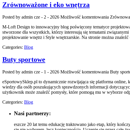
Zrównoważone i eko wnętrza
Posted by admin
cze - 2 - 2026
Możliwość komentowania
Zrównoważ
M-Loft Design to innowacyjny blog poświęcony tematyce projektowani
stworzone dla wszystkich, którzy interesują się tematami związanym
projektowanie wnętrz i Style wnętrzarskie. Na stronie można znaleźć
Categories:
Blog
Buty sportowe
Posted by admin
cze - 1 - 2026
Możliwość komentowania
Buty spor
eSportowySklep.pl to dynamicznie rozwijająca się platforma online, 
wiedzy dla osób poszukujących sprawdzonych informacji dotyczących
użytkownik może znaleźć pomysły, które pomogą mu w wyborze odpo
Categories:
Blog
Nasi partnerzy:
eszcze 20 lat temu edukację traktowano jako etap, który kończ
się nie wyborem, lecz koniecznością. Uczenie się przez całe ży