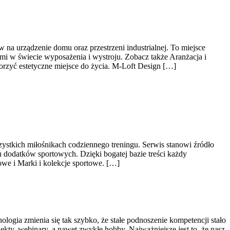
na urządzenie domu oraz przestrzeni industrialnej. To miejsce
mi w świecie wyposażenia i wystroju. Zobacz także Aranżacja i
worzyć estetyczne miejsce do życia. M-Loft Design […]
zystkich miłośnikach codziennego treningu. Serwis stanowi źródło
 dodatków sportowych. Dzięki bogatej bazie treści każdy
e i Marki i kolekcje sportowe. […]
logia zmienia się tak szybko, że stałe podnoszenie kompetencji stało
jekty, webinary, a nawet zwykłe hobby. Najważniejsze jest to, że nasz