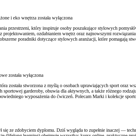
one i eko wnętrza
została wyłączona
a przestrzeni, który inspiruje osoby poszukujące stylowych pomysłów 
i z projektowaniem, ozdabianiem wnętrz oraz najnowszymi rozwiązania
 obszerne poradniki dotyczące stylowych aranżacji, które pomagają st
towe
została wyłączona
która została stworzona z myślą o osobach uprawiających sport oraz ws
 sportowej garderoby, obuwia dla aktywnych, a także różnego rodzaju
wiedniego wyposażenia do ćwiczeń. Polecam Marki i kolekcje sportow
ył się ze zdobyciem dyplomu. Dziś wygląda to zupełnie inaczej — techno
cie (lifelong learning) obejmuje wszystko: kursy online, praktyczne pro