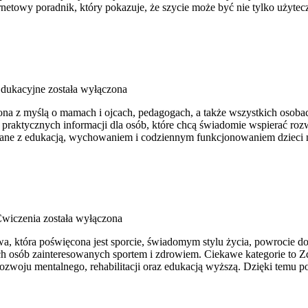
netowy poradnik, który pokazuje, że szycie może być nie tylko użyte
dukacyjne
została wyłączona
rzona z myślą o mamach i ojcach, pedagogach, a także wszystkich oso
 praktycznych informacji dla osób, które chcą świadomie wspierać roz
ązane z edukacją, wychowaniem i codziennym funkcjonowaniem dzieci 
Ćwiczenia
została wyłączona
, która poświęcona jest sporcie, świadomym stylu życia, powrocie d
 osób zainteresowanych sportem i zdrowiem. Ciekawe kategorie to Zdr
woju mentalnego, rehabilitacji oraz edukacją wyższą. Dzięki temu po