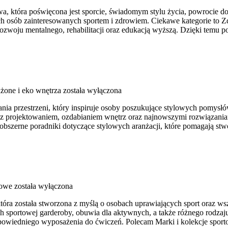
, która poświęcona jest sporcie, świadomym stylu życia, powrocie d
 osób zainteresowanych sportem i zdrowiem. Ciekawe kategorie to Zdr
woju mentalnego, rehabilitacji oraz edukacją wyższą. Dzięki temu po
one i eko wnętrza
została wyłączona
a przestrzeni, który inspiruje osoby poszukujące stylowych pomysłów 
i z projektowaniem, ozdabianiem wnętrz oraz najnowszymi rozwiązania
 obszerne poradniki dotyczące stylowych aranżacji, które pomagają st
towe
została wyłączona
która została stworzona z myślą o osobach uprawiających sport oraz ws
 sportowej garderoby, obuwia dla aktywnych, a także różnego rodzaju
wiedniego wyposażenia do ćwiczeń. Polecam Marki i kolekcje sportow