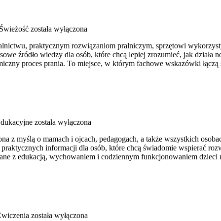
 Świeżość
została wyłączona
alnictwu, praktycznym rozwiązaniom pralniczym, sprzętowi wykorzyst
 źródło wiedzy dla osób, które chcą lepiej zrozumieć, jak działa now
iczny proces prania. To miejsce, w którym fachowe wskazówki łączą si
dukacyjne
została wyłączona
rzona z myślą o mamach i ojcach, pedagogach, a także wszystkich oso
 praktycznych informacji dla osób, które chcą świadomie wspierać roz
ązane z edukacją, wychowaniem i codziennym funkcjonowaniem dzieci 
Ćwiczenia
została wyłączona