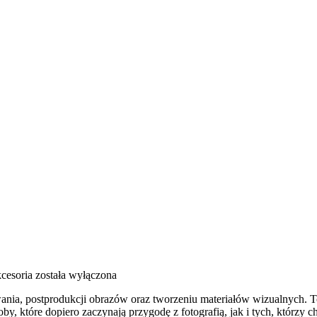
kcesoria
została wyłączona
nia, postprodukcji obrazów oraz tworzeniu materiałów wizualnych. To 
 które dopiero zaczynają przygodę z fotografią, jak i tych, którzy c