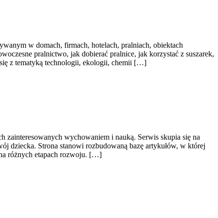
ywanym w domach, firmach, hotelach, pralniach, obiektach
oczesne pralnictwo, jak dobierać pralnice, jak korzystać z suszarek,
ę z tematyką technologii, ekologii, chemii […]
bach zainteresowanych wychowaniem i nauką. Serwis skupia się na
wój dziecka. Strona stanowi rozbudowaną bazę artykułów, w której
na różnych etapach rozwoju. […]