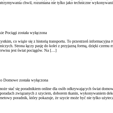
atrzymywania chwil, rozumiana nie tylko jako techniczne wykonywanie
ie Pociągi
została wyłączona
stkim, co wiąże się z historią transportu. To przestrzeń informacyjna t
żniczych. Strona łączy pasję do kolei z przyjazną formą, dzięki czem
serwisu jest świat pociągów. Na […]
wo Domowe
została wyłączona
 może stać się poradnikiem online dla osób odkrywających świat domow
 poradach związanych z szyciem, doborem tkanin, wykonywaniem deko
netowy poradnik, który pokazuje, że szycie może być nie tylko użyte