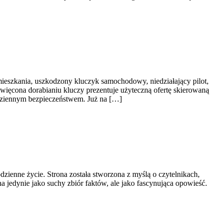
ieszkania, uszkodzony kluczyk samochodowy, niedziałający pilot,
więcona dorabianiu kluczy prezentuje użyteczną ofertę skierowaną
dziennym bezpieczeństwem. Już na […]
dzienne życie. Strona została stworzona z myślą o czytelnikach,
na jedynie jako suchy zbiór faktów, ale jako fascynująca opowieść.