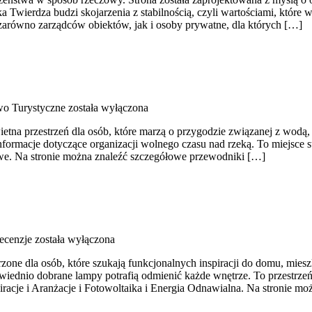
 Twierdza budzi skojarzenia z stabilnością, czyli wartościami, któr
 zarówno zarządców obiektów, jak i osoby prywatne, dla których […]
wo Turystyczne
została wyłączona
ietna przestrzeń dla osób, które marzą o przygodzie związanej z wodą
formacje dotyczące organizacji wolnego czasu nad rzeką. To miejsce 
we. Na stronie można znaleźć szczegółowe przewodniki […]
Recenzje
została wyłączona
zone dla osób, które szukają funkcjonalnych inspiracji do domu, miesz
iednio dobrane lampy potrafią odmienić każde wnętrze. To przestrzeń 
racje i Aranżacje i Fotowoltaika i Energia Odnawialna. Na stronie mo