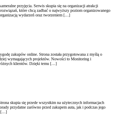
ralne przyjęcia. Serwis skupia się na organizacji atrakcji
h rozwiązań, które chcą zadbać o najwyższy poziom organizowanego
organizacją wydarzeń oraz tworzeniem […]
 wygodę zakupów online. Strona została przygotowana z myślą o
rdziej wymagających projektów. Nowości to Monitoring i
 różnych klientów. Dzięki temu […]
rona skupia się przede wszystkim na użytecznych informacjach
porady przydatne zarówno przed zakupem auta, jak i podczas jego
a […]