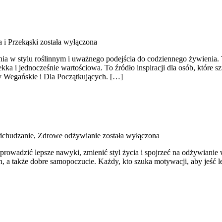
 i Przekąski
została wyłączona
ia w stylu roślinnym i uważnego podejścia do codziennego żywienia. T
ekka i jednocześnie wartościowa. To źródło inspiracji dla osób, które 
y Wegańskie i Dla Początkujących. […]
dchudzanie, Zdrowe odżywianie
została wyłączona
ą wprowadzić lepsze nawyki, zmienić styl życia i spojrzeć na odżywian
 także dobre samopoczucie. Każdy, kto szuka motywacji, aby jeść lepiej