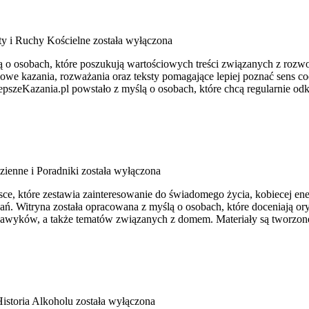
y i Ruchy Kościelne
została wyłączona
ślą o osobach, które poszukują wartościowych treści związanych z 
iowe kazania, rozważania oraz teksty pomagające lepiej poznać sens 
pszeKazania.pl powstało z myślą o osobach, które chcą regularnie od
zienne i Poradniki
została wyłączona
e, które zestawia zainteresowanie do świadomego życia, kobiecej ene
ań. Witryna została opracowana z myślą o osobach, które doceniają ory
h nawyków, a także tematów związanych z domem. Materiały są tworzon
Historia Alkoholu
została wyłączona