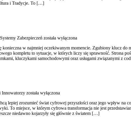
ltura i Tradycje. To […]
 Systemy Zabezpieczeń
została wyłączona
 się konieczna w najmniej oczekiwanym momencie. Zgubiony klucz do m
ego kompletu to sytuacje, w których liczy się sprawność. Strona poś
, zamkami, kluczykami samochodowymi oraz usługami związanymi z co
 i Innowatorzy
została wyłączona
hcą lepiej zrozumieć świat cyfrowej przyszłości oraz jego wpływ na co
awyki. To miejsce, w którym cyfrowa transformacja nie jest przedstawia
eszcze niedawno kojarzyły się głównie z światem […]