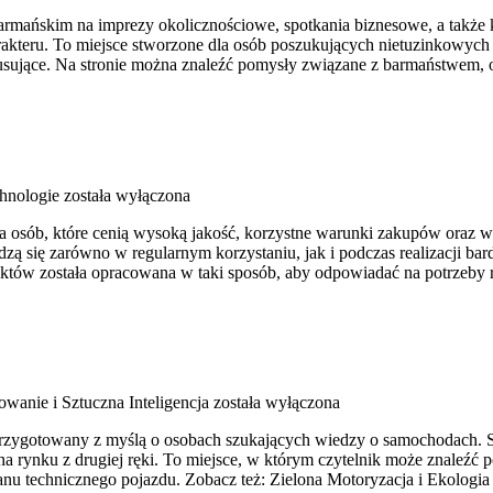
ańskim na imprezy okolicznościowe, spotkania biznesowe, a także kame
rakteru. To miejsce stworzone dla osób poszukujących nietuzinkowyc
sujące. Na stronie można znaleźć pomysły związane z barmaństwem, 
hnologie
została wyłączona
 dla osób, które cenią wysoką jakość, korzystne warunki zakupów oraz
ą się zarówno w regularnym korzystaniu, jak i podczas realizacji ba
duktów została opracowana w taki sposób, aby odpowiadać na potrzeby
wanie i Sztuczna Inteligencja
została wyłączona
przygotowany z myślą o osobach szukających wiedzy o samochodach. St
 rynku z drugiej ręki. To miejsce, w którym czytelnik może znaleźć 
nu technicznego pojazdu. Zobacz też: Zielona Motoryzacja i Ekologi