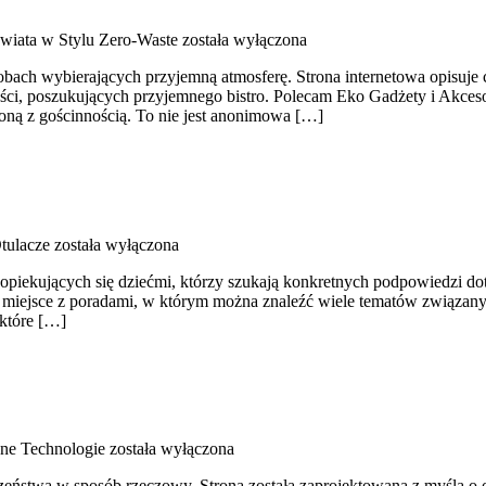
wiata w Stylu Zero-Waste
została wyłączona
sobach wybierających przyjemną atmosferę. Strona internetowa opisuje 
ości, poszukujących przyjemnego bistro. Polecam Eko Gadżety i Akceso
zoną z gościnnością. To nie jest anonimowa […]
tulacze
została wyłączona
h opiekujących się dziećmi, którzy szukają konkretnych podpowiedzi d
o miejsce z poradami, w którym można znaleźć wiele tematów związanyc
 które […]
ne Technologie
została wyłączona
zeństwa w sposób rzeczowy. Strona została zaprojektowana z myślą o o