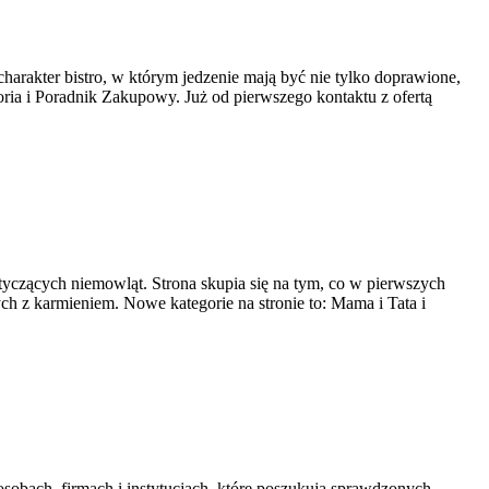
charakter bistro, w którym jedzenie mają być nie tylko doprawione,
ria i Poradnik Zakupowy. Już od pierwszego kontaktu z ofertą
otyczących niemowląt. Strona skupia się na tym, co w pierwszych
h z karmieniem. Nowe kategorie na stronie to: Mama i Tata i
sobach, firmach i instytucjach, które poszukują sprawdzonych