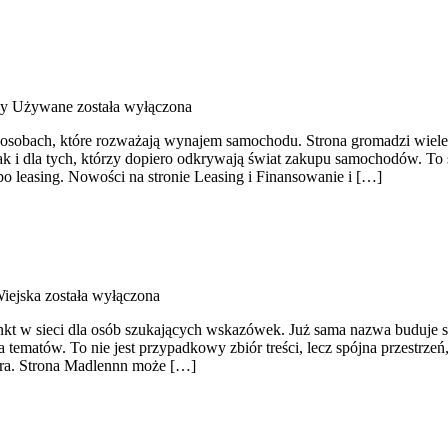
y Używane
została wyłączona
o osobach, które rozważają wynajem samochodu. Strona gromadzi wie
ak i dla tych, którzy dopiero odkrywają świat zakupu samochodów. T
o leasing. Nowości na stronie Leasing i Finansowanie i […]
iejska
została wyłączona
nkt w sieci dla osób szukających wskazówek. Już sama nazwa buduje s
tematów. To nie jest przypadkowy zbiór treści, lecz spójna przestrzeń
ura. Strona Madlennn może […]