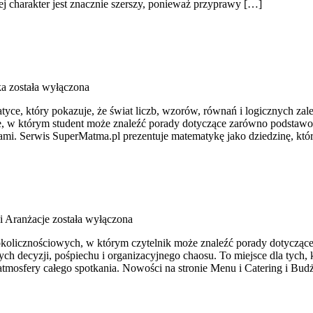
ej charakter jest znacznie szerszy, ponieważ przyprawy […]
ka
została wyłączona
ce, który pokazuje, że świat liczb, wzorów, równań i logicznych zależ
sce, w którym student może znaleźć porady dotyczące zarówno podstaw
mi. Serwis SuperMatma.pl prezentuje matematykę jako dziedzinę, któ
i Aranżacje
została wyłączona
okolicznościowych, w którym czytelnik może znaleźć porady dotyczące 
h decyzji, pośpiechu i organizacyjnego chaosu. To miejsce dla tych
atmosfery całego spotkania. Nowości na stronie Menu i Catering i Budż