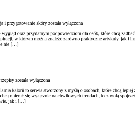
ja i przygotowanie skóry
została wyłączona
wygląd oraz przydatnym podpowiedziom dla osób, które chcą zadbać o 
iracji, w którym można znaleźć zarówno praktyczne artykuły, jak i ins
le nie […]
rzepisy
została wyłączona
arnia kalorii to serwis stworzony z myślą o osobach, które chcą lepiej
chcą opierać się wyłącznie na chwilowych trendach, lecz wolą spojrzeć
ie, jak i […]