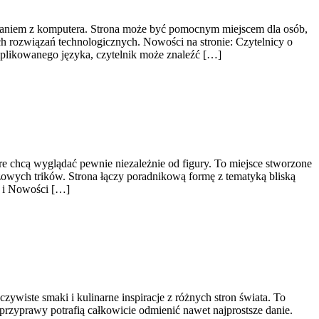
ystaniem z komputera. Strona może być pomocnym miejscem dla osób,
 rozwiązań technologicznych. Nowości na stronie: Czytelnicy o
mplikowanego języka, czytelnik może znaleźć […]
re chcą wyglądać pewnie niezależnie od figury. To miejsce stworzone
jażowych trików. Strona łączy poradnikową formę z tematyką bliską
y i Nowości […]
zywiste smaki i kulinarne inspiracje z różnych stron świata. To
przyprawy potrafią całkowicie odmienić nawet najprostsze danie.