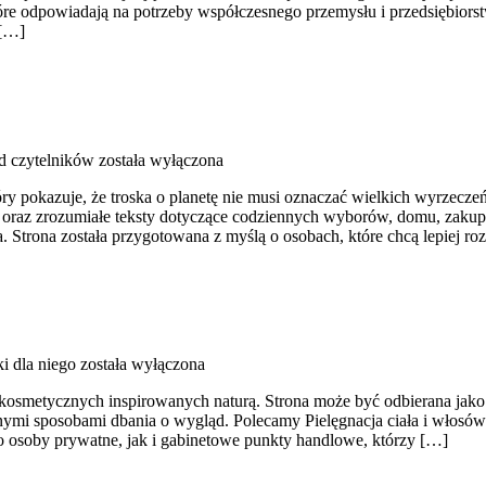
 które odpowiadają na potrzeby współczesnego przemysłu i przedsiębi
 […]
d czytelników
została wyłączona
ry pokazuje, że troska o planetę nie musi oznaczać wielkich wyrzecz
 oraz zrozumiałe teksty dotyczące codziennych wyborów, domu, zakupów
. Strona została przygotowana z myślą o osobach, które chcą lepiej 
i dla niego
została wyłączona
kosmetycznych inspirowanych naturą. Strona może być odbierana jako pu
alnymi sposobami dbania o wygląd. Polecamy Pielęgnacja ciała i włosó
 osoby prywatne, jak i gabinetowe punkty handlowe, którzy […]