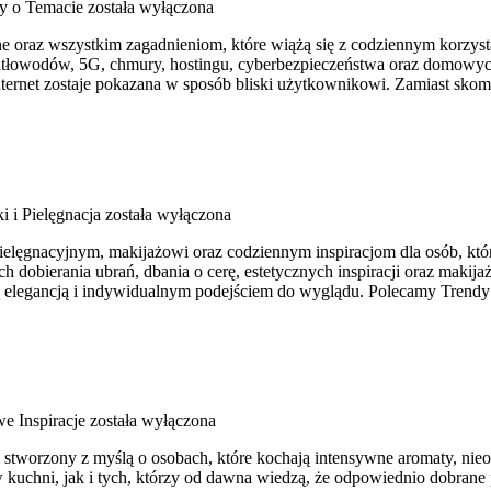
cy o Temacie
została wyłączona
ine oraz wszystkim zagadnieniom, które wiążą się z codziennym korz
atłowodów, 5G, chmury, hostingu, cyberbezpieczeństwa oraz domowych
internet zostaje pokazana w sposób bliski użytkownikowi. Zamiast sko
 i Pielęgnacja
została wyłączona
pielęgnacyjnym, makijażowi oraz codziennym inspiracjom dla osób, któ
ch dobierania ubrań, dbania o cerę, estetycznych inspiracji oraz maki
ecą elegancją i indywidualnym podejściem do wyglądu. Polecamy Trend
e Inspiracje
została wyłączona
al stworzony z myślą o osobach, które kochają intensywne aromaty, nieoc
kuchni, jak i tych, którzy od dawna wiedzą, że odpowiednio dobrane 