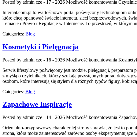
Posted by admin
cze - 17 - 2026
Możliwość komentowania
Czytelni
Internat.com.pl to wartościowy portal poświęcony technologiom onl
które chcą opanować świecie internetu, sieci bezprzewodowych, świ
Temacie i Prawo i Regulacje w Internecie. To przestrzeń, w którym 
Categories:
Blog
Kosmetyki i Pielęgnacja
Posted by admin
cze - 16 - 2026
Możliwość komentowania
Kosmetyki
Serwis lifestylowy poświęcony jest modzie, pielęgnacji, preparatom 
z myślą o czytelnikach, którzy szukają przystępnych porad dotyczący
osobom, które interesują się stylem dla różnych typów figury, kobi
Categories:
Blog
Zapachowe Inspiracje
Posted by admin
cze - 14 - 2026
Możliwość komentowania
Zapachow
Orientalno-przyprawowy charakter tej strony sprawia, że jest to port
strona, która może zainteresować zarówno osoby eksperymentujące w 