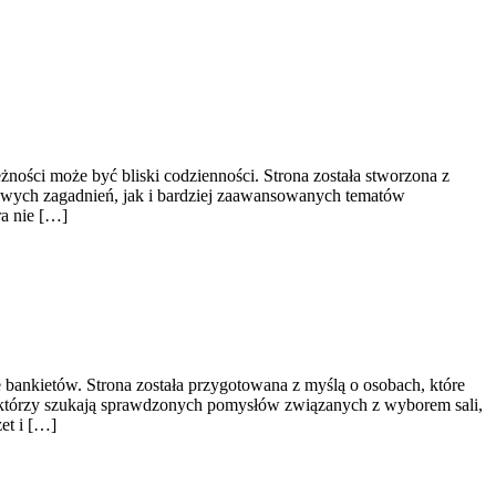
ności może być bliski codzienności. Strona została stworzona z
owych zagadnień, jak i bardziej zaawansowanych tematów
ra nie […]
bankietów. Strona została przygotowana z myślą o osobach, które
, którzy szukają sprawdzonych pomysłów związanych z wyborem sali,
et i […]