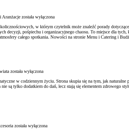
i Aranżacje
została wyłączona
okolicznościowych, w którym czytelnik może znaleźć porady dotyczące 
h decyzji, pośpiechu i organizacyjnego chaosu. To miejsce dla tych
atmosfery całego spotkania. Nowości na stronie Menu i Catering i Budż
wiata
została wyłączona
omatyczne w codziennym życiu. Strona skupia się na tym, jak natural
 nie są tylko dodatkiem do dań, lecz stają się elementem zdrowego st
kcesoria
została wyłączona