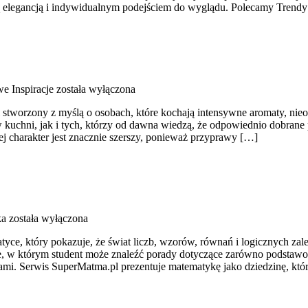
ecą elegancją i indywidualnym podejściem do wyglądu. Polecamy Trend
e Inspiracje
została wyłączona
al stworzony z myślą o osobach, które kochają intensywne aromaty, nieoc
kuchni, jak i tych, którzy od dawna wiedzą, że odpowiednio dobrane 
ej charakter jest znacznie szerszy, ponieważ przyprawy […]
ka
została wyłączona
ce, który pokazuje, że świat liczb, wzorów, równań i logicznych zależ
sce, w którym student może znaleźć porady dotyczące zarówno podstaw
mi. Serwis SuperMatma.pl prezentuje matematykę jako dziedzinę, któ