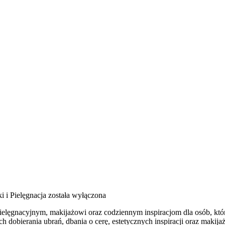
 i Pielęgnacja
została wyłączona
pielęgnacyjnym, makijażowi oraz codziennym inspiracjom dla osób, któ
ch dobierania ubrań, dbania o cerę, estetycznych inspiracji oraz maki