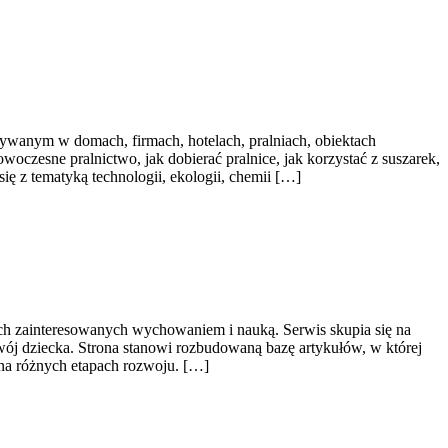
ywanym w domach, firmach, hotelach, pralniach, obiektach
oczesne pralnictwo, jak dobierać pralnice, jak korzystać z suszarek,
ę z tematyką technologii, ekologii, chemii […]
bach zainteresowanych wychowaniem i nauką. Serwis skupia się na
wój dziecka. Strona stanowi rozbudowaną bazę artykułów, w której
na różnych etapach rozwoju. […]