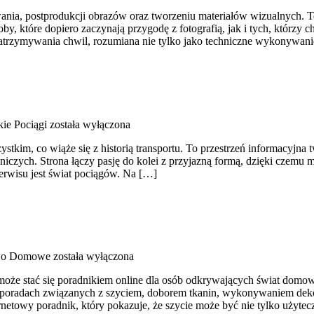
nia, postprodukcji obrazów oraz tworzeniu materiałów wizualnych. To 
 które dopiero zaczynają przygodę z fotografią, jak i tych, którzy c
atrzymywania chwil, rozumiana nie tylko jako techniczne wykonywanie
ie Pociągi
została wyłączona
stkim, co wiąże się z historią transportu. To przestrzeń informacyjna t
żniczych. Strona łączy pasję do kolei z przyjazną formą, dzięki czem
serwisu jest świat pociągów. Na […]
wo Domowe
została wyłączona
 może stać się poradnikiem online dla osób odkrywających świat domow
 poradach związanych z szyciem, doborem tkanin, wykonywaniem deko
netowy poradnik, który pokazuje, że szycie może być nie tylko użyte