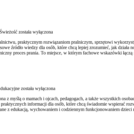
 Świeżość
została wyłączona
alnictwu, praktycznym rozwiązaniom pralniczym, sprzętowi wykorzyst
 źródło wiedzy dla osób, które chcą lepiej zrozumieć, jak działa now
iczny proces prania. To miejsce, w którym fachowe wskazówki łączą si
dukacyjne
została wyłączona
rzona z myślą o mamach i ojcach, pedagogach, a także wszystkich oso
 praktycznych informacji dla osób, które chcą świadomie wspierać roz
ązane z edukacją, wychowaniem i codziennym funkcjonowaniem dzieci 