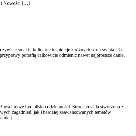
y i Nowości […]
zywiste smaki i kulinarne inspiracje z różnych stron świata. To
przyprawy potrafią całkowicie odmienić nawet najprostsze danie.
ności może być bliski codzienności. Strona została stworzona z
owych zagadnień, jak i bardziej zaawansowanych tematów
ra nie […]