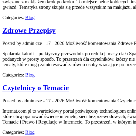
związane z makijażem krok po kroku. To miejsce pełne kobiecych insp
gwiazd. Tematyka strony skupia się przede wszystkim na makijażu, a
Categories:
Blog
Zdrowe Przepisy
Posted by admin
cze - 17 - 2026
Możliwość komentowania
Zdrowe P
Spalarnia kalorii – praktyczny przewodnik po redukcji masy ciała Spal
podanych w prosty sposób. To przestrzeń dla czytelników, którzy nie 
tematy, które mogą zainteresować zarówno osoby wracające po przerw
Categories:
Blog
Czytelnicy o Temacie
Posted by admin
cze - 17 - 2026
Możliwość komentowania
Czytelni
Internat.com.pl to wartościowy portal poświęcony technologiom onl
które chcą opanować świecie internetu, sieci bezprzewodowych, świ
Temacie i Prawo i Regulacje w Internecie. To przestrzeń, w którym 
Categories:
Blog