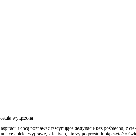
ostała wyłączona
 inspiracji i chcą poznawać fascynujące destynacje bez pośpiechu, z c
ące daleką wyprawę, jak i tych, którzy po prostu lubią czytać o świeci