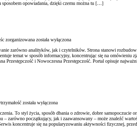
ym sposobem opowiadania, dzięki czemu można tu […]
ośc zorganizowana
została wyłączona
wanie zarówno analityków, jak i czytelników. Strona stanowi rozbud
zentuje temat w sposób informacyjny, koncentrując się na omówieniu 
a Przestępczość i Nowoczesna Przestępczość. Portal opisuje najważni
ytrzymałość
została wyłączona
iczenia. To styl życia, sposób dbania o zdrowie, dobre samopoczucie o
 – zarówno początkujący, jak i zaawansowany – może znaleźć wartośc
erwis koncentruje się na popularyzowaniu aktywności fizycznej, prze