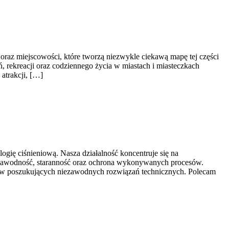
z miejscowości, które tworzą niezwykle ciekawą mapę tej części
eń, rekreacji oraz codziennego życia w miastach i miasteczkach
atrakcji, […]
gię ciśnieniową. Nasza działalność koncentruje się na
niezawodność, staranność oraz ochrona wykonywanych procesów.
orstw poszukujących niezawodnych rozwiązań technicznych. Polecam