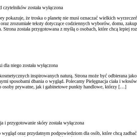
d czytelników
została wyłączona
ry pokazuje, że troska o planetę nie musi oznaczać wielkich wyrzecz
 oraz zrozumiałe teksty dotyczące codziennych wyborów, domu, zakupów
. Strona została przygotowana z myślą o osobach, które chcą lepiej 
i dla niego
została wyłączona
kosmetycznych inspirowanych naturą. Strona może być odbierana jako pu
alnymi sposobami dbania o wygląd. Polecamy Pielęgnacja ciała i włosó
 osoby prywatne, jak i gabinetowe punkty handlowe, którzy […]
ja i przygotowanie skóry
została wyłączona
wygląd oraz przydatnym podpowiedziom dla osób, które chcą zadbać o 