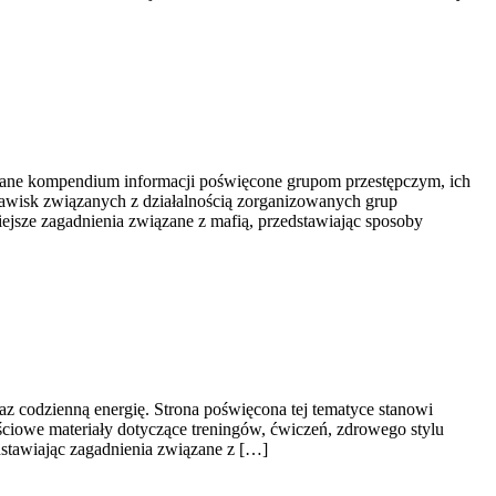
owane kompendium informacji poświęcone grupom przestępczym, ich
zjawisk związanych z działalnością zorganizowanych grup
ejsze zagadnienia związane z mafią, przedstawiając sposoby
raz codzienną energię. Strona poświęcona tej tematyce stanowi
iowe materiały dotyczące treningów, ćwiczeń, zdrowego stylu
dstawiając zagadnienia związane z […]