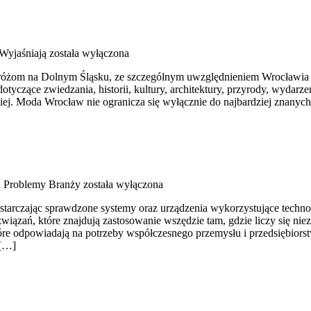
Wyjaśniają
została wyłączona
żom na Dolnym Śląsku, ze szczególnym uwzględnieniem Wrocławia ora
otyczące zwiedzania, historii, kultury, architektury, przyrody, wydarz
biej. Moda Wrocław nie ogranicza się wyłącznie do najbardziej znanych 
 Problemy Branży
została wyłączona
arczając sprawdzone systemy oraz urządzenia wykorzystujące technolo
wiązań, które znajdują zastosowanie wszędzie tam, gdzie liczy się 
 które odpowiadają na potrzeby współczesnego przemysłu i przedsiębi
 […]