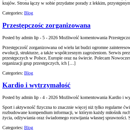
krajów. Strona łączy w sobie przydatne porady z lekkim, przystępn
Categories:
Blog
Przestępczośc zorganizowana
Posted by admin
lip - 5 - 2026
Możliwość komentowania
Przestępcz
Przestępczość zorganizowana od wielu lat budzi ogromne zaintereso
ewolucji, strukturze, a także współczesnym zagrożeniom. Serwis pre
przestępczych w Polsce, Europie oraz na świecie. Polecam Nowoczesn
organizacji grup przestępczych, ich […]
Categories:
Blog
Kardio i wytrzymałość
Posted by admin
lip - 4 - 2026
Możliwość komentowania
Kardio i w
Sport i aktywność fizyczna to znacznie więcej niż tylko regularne ćw
rozbudowane kompendium informacji, w którym każdy miłośnik ruchu
życia, odżywiania oraz świadomego rozwijania własnej sprawności. S
Categories:
Blog