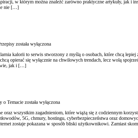
iracji, w którym można znaleźć zarówno praktyczne artykuły, jak i ins
le nie […]
rzepisy
została wyłączona
arnia kalorii to serwis stworzony z myślą o osobach, które chcą lepiej
chcą opierać się wyłącznie na chwilowych trendach, lecz wolą spojrzeć
ie, jak i […]
cy o Temacie
została wyłączona
ine oraz wszystkim zagadnieniom, które wiążą się z codziennym korz
atłowodów, 5G, chmury, hostingu, cyberbezpieczeństwa oraz domowych
internet zostaje pokazana w sposób bliski użytkownikowi. Zamiast sko