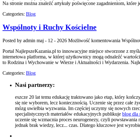
Na stronie można znaleźć artykuły poświęcone zagadnieniom, które j
Categories:
Blog
Wspólnoty i Ruchy Kościelne
Posted by admin
maj - 12 - 2026
Możliwość komentowania
Wspólnot
Portal NajlepszeKazania.pl to innowacyjne miejsce stworzone z my
internetowa platforma, w której użytkownicy mogą odnaleźć wartośc
to Rodzina i Wychowanie w Wierze i Aktualności i Wydarzenia. Najle
Categories:
Blog
Nasi partnerzy:
eszcze 20 lat temu edukację traktowano jako etap, który kończ
się nie wyborem, lecz koniecznością. Uczenie się przez całe ży
mózg uwielbia wyzwania. Im częściej uczymy się nowych rzecz
specjalistycznych materiałów edukacyjnych publikuje
blog dla
uczenie się wzmacnia proces neurogenezy, czyli powstawania
jednak brak wiedzy, lecz... czas. Dlatego kluczowe jest wyr