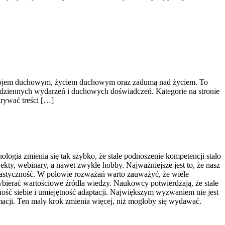
rozwojem duchowym, życiem duchowym oraz zadumą nad życiem. To
codziennych wydarzeń i duchowych doświadczeń. Kategorie na stronie
krywać treści […]
logia zmienia się tak szybko, że stałe podnoszenie kompetencji stało
jekty, webinary, a nawet zwykłe hobby. Najważniejsze jest to, że nasz
lastyczność. W połowie rozważań warto zauważyć, że wiele
wybierać wartościowe źródła wiedzy. Naukowcy potwierdzają, że stałe
ć siebie i umiejętność adaptacji. Największym wyzwaniem nie jest
macji. Ten mały krok zmienia więcej, niż mogłoby się wydawać.