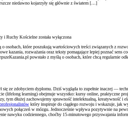
eszcze niedawno kojarzyły się głównie z światem […]
y i Ruchy Kościelne
została wyłączona
ślą o osobach, które poszukują wartościowych treści związanych z 
iowe kazania, rozważania oraz teksty pomagające lepiej poznać sens 
pszeKazania.pl powstało z myślą o osobach, które chcą regularnie od
ył się ze zdobyciem dyplomu. Dziś wygląda to zupełnie inaczej — techno
cie (lifelong learning) obejmuje wszystko: kursy online, praktyczne pro
y, tym dłużej zachowujemy sprawność intelektualną, kreatywność i e
 profesjonalistów
który inspiruje do ciągłego rozwoju i wskazuje, jak 
 nowych połączeń w mózgu. Jednocześnie wpływa pozytywnie na pewnoś
obienie nawyku codziennego, choćby 15-minutowego przyswajania infor