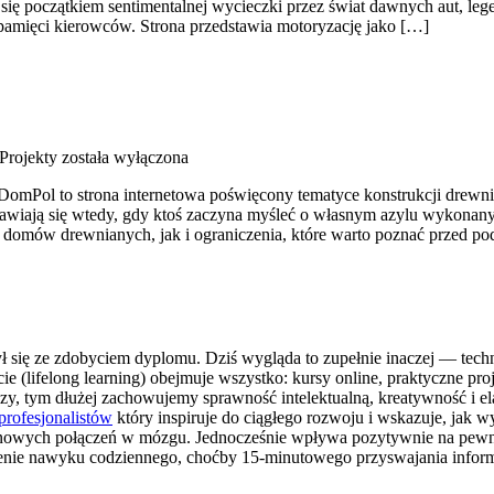
ać się początkiem sentimentalnej wycieczki przez świat dawnych aut, 
pamięci kierowców. Strona przedstawia motoryzację jako […]
 Projekty
została wyłączona
omPol to strona internetowa poświęcony tematyce konstrukcji drewnia
jawiają się wtedy, gdy ktoś zaczyna myśleć o własnym azylu wykonanym
 domów drewnianych, jak i ograniczenia, które warto poznać przed p
ył się ze zdobyciem dyplomu. Dziś wygląda to zupełnie inaczej — techno
cie (lifelong learning) obejmuje wszystko: kursy online, praktyczne pro
y, tym dłużej zachowujemy sprawność intelektualną, kreatywność i e
 profesjonalistów
który inspiruje do ciągłego rozwoju i wskazuje, jak 
 nowych połączeń w mózgu. Jednocześnie wpływa pozytywnie na pewnoś
obienie nawyku codziennego, choćby 15-minutowego przyswajania infor