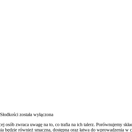
 Słodkości
została wyłączona
cej osób zwraca uwagę na to, co trafia na ich talerz. Porównujemy skł
a będzie również smaczna, dostępna oraz łatwa do wprowadzenia w co