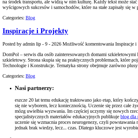
na środek transportu, ale widzą w nim kulturę. Każdy tekst może st
wyścigowych sukcesów i samochodów, które na stałe zapisały się w 
Categories:
Blog
Inspiracje i Projekty
Posted by admin
lip - 9 - 2026
Możliwość komentowania
Inspiracje i
DomPol – serwis dla osób zainteresowanych domami szkieletowymi D
szkieletowy. Strona skupia się na praktycznych problemach, które po
Technologie i Konstrukcje. Tematyka strony obejmuje zarówno plusy
Categories:
Blog
Nasi partnerzy:
eszcze 20 lat temu edukację traktowano jako etap, który kończ
się nie wyborem, lecz koniecznością. Uczenie się przez całe ży
mózg uwielbia wyzwania. Im częściej uczymy się nowych rzecz
specjalistycznych materiałów edukacyjnych publikuje
blog dla
uczenie się wzmacnia proces neurogenezy, czyli powstawania
jednak brak wiedzy, lecz... czas. Dlatego kluczowe jest wyr