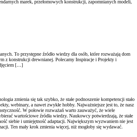
legendarnych marek, przełomowych konstrukcji, zapomnianych modeli,
nych. To przystępne źródło wiedzy dla osób, które rozważają dom
 z konstrukcji drewnianej. Polecamy Inspiracje i Projekty i
odjęciem […]
logia zmienia się tak szybko, że stałe podnoszenie kompetencji stało
jekty, webinary, a nawet zwykłe hobby. Najważniejsze jest to, że nasz
lastyczność. W połowie rozważań warto zauważyć, że wiele
wybierać wartościowe źródła wiedzy. Naukowcy potwierdzają, że stałe
ć siebie i umiejętność adaptacji. Największym wyzwaniem nie jest
macji. Ten mały krok zmienia więcej, niż mogłoby się wydawać.