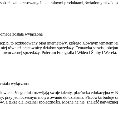
ą o osobach zainteresowanych naturalnymi produktami, świadomymi zaku
ndmade
została wyłączona
op.pl to rozbudowany blog internetowy, którego głównym tematem jest
a niej również pracownicy działów sprzedaży. Tematyka serwisu obejmu
 nowoczesnej sprzedaży. Polecam Fotografia i Wideo i Śluby i Wesel
ostała wyłączona
iowie każdego dnia rozwijają swoje talenty. placówka edukacyjna w Br
y, przy jednoczesnym motywowaniu do działania. Placówka buduje śr
w, a także dla lokalnej społeczności. Można na niej znaleźć najważnie