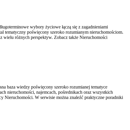
ługoterminowe wybory życiowe łączą się z zagadnieniami
rtal tematyczny poświęcony szeroko rozumianym nieruchomościom.
 z wielu różnych perspektyw. Zobacz także Nieruchomości
na baza wiedzy poświęcony szeroko rozumianej tematyce
elach nieruchomości, najemcach, pośrednikach oraz wszystkich
cy Nieruchomości. W serwisie można znaleźć praktyczne poradniki