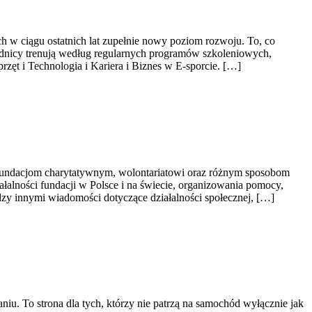
ch w ciągu ostatnich lat zupełnie nowy poziom rozwoju. To, co
dnicy trenują według regularnych programów szkoleniowych,
rzęt i Technologia i Kariera i Biznes w E-sporcie. […]
y fundacjom charytatywnym, wolontariatowi oraz różnym sposobom
iałalności fundacji w Polsce i na świecie, organizowania pomocy,
zy innymi wiadomości dotyczące działalności społecznej, […]
iu. To strona dla tych, którzy nie patrzą na samochód wyłącznie jak