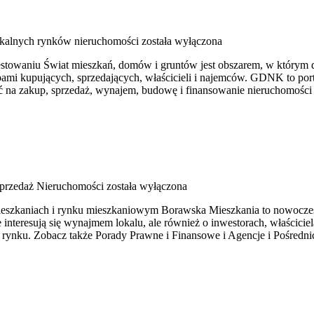
okalnych rynków nieruchomości
została wyłączona
owaniu Świat mieszkań, domów i gruntów jest obszarem, w którym d
ami kupujących, sprzedających, właścicieli i najemców. GDNK to po
eć na zakup, sprzedaż, wynajem, budowę i finansowanie nieruchomości
przedaż Nieruchomości
została wyłączona
ieszkaniach i rynku mieszkaniowym Borawska Mieszkania to nowoczes
 interesują się wynajmem lokalu, ale również o inwestorach, właścici
rynku. Zobacz także Porady Prawne i Finansowe i Agencje i Pośredni