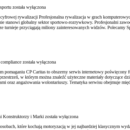
-sportu
została wyłączona
i cyfrowej rywalizacji Profesjonalna rywalizacja w grach komputerowy
e stanowi globalny sektor sportowo-rozrywkowy. Profesjonalni zawo
sze turnieje przyciągają miliony zainteresowanych widzów. Polecamy Sp
i compliance
została wyłączona
drym pomaganiu CP Caritas to obszerny serwis internetowy poświęcon
o przestrzeń, w którym można znaleźć użyteczne materiały dotyczące dz
ami oraz angażowania wolontariuszy. Tematyka serwisu obejmuje międ
i Konstruktorzy i Marki
została wyłączona
sobach, które kochają motoryzacją w jej najbardziej klasycznym wydan