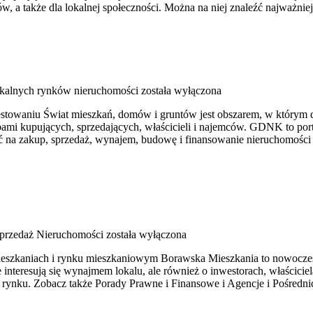
w, a także dla lokalnej społeczności. Można na niej znaleźć najważnie
okalnych rynków nieruchomości
została wyłączona
owaniu Świat mieszkań, domów i gruntów jest obszarem, w którym d
ami kupujących, sprzedających, właścicieli i najemców. GDNK to po
eć na zakup, sprzedaż, wynajem, budowę i finansowanie nieruchomości
przedaż Nieruchomości
została wyłączona
ieszkaniach i rynku mieszkaniowym Borawska Mieszkania to nowoczes
 interesują się wynajmem lokalu, ale również o inwestorach, właścici
rynku. Zobacz także Porady Prawne i Finansowe i Agencje i Pośredni