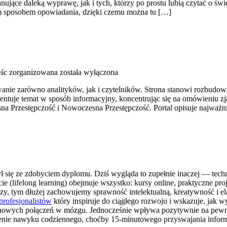
ące daleką wyprawę, jak i tych, którzy po prostu lubią czytać o świeci
ym sposobem opowiadania, dzięki czemu można tu […]
ośc zorganizowana
została wyłączona
wanie zarówno analityków, jak i czytelników. Strona stanowi rozbud
zentuje temat w sposób informacyjny, koncentrując się na omówieniu 
a Przestępczość i Nowoczesna Przestępczość. Portal opisuje najważni
ył się ze zdobyciem dyplomu. Dziś wygląda to zupełnie inaczej — techno
cie (lifelong learning) obejmuje wszystko: kursy online, praktyczne pro
y, tym dłużej zachowujemy sprawność intelektualną, kreatywność i e
 profesjonalistów
który inspiruje do ciągłego rozwoju i wskazuje, jak 
 nowych połączeń w mózgu. Jednocześnie wpływa pozytywnie na pewnoś
obienie nawyku codziennego, choćby 15-minutowego przyswajania infor