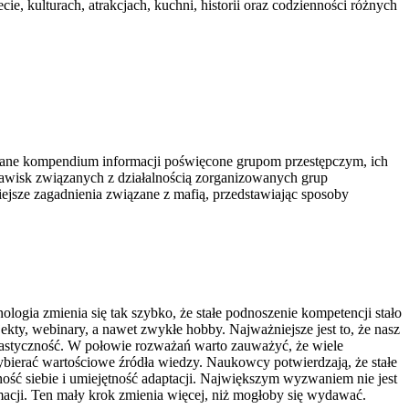
e, kulturach, atrakcjach, kuchni, historii oraz codzienności różnych
owane kompendium informacji poświęcone grupom przestępczym, ich
zjawisk związanych z działalnością zorganizowanych grup
ejsze zagadnienia związane z mafią, przedstawiając sposoby
logia zmienia się tak szybko, że stałe podnoszenie kompetencji stało
jekty, webinary, a nawet zwykłe hobby. Najważniejsze jest to, że nasz
lastyczność. W połowie rozważań warto zauważyć, że wiele
wybierać wartościowe źródła wiedzy. Naukowcy potwierdzają, że stałe
ć siebie i umiejętność adaptacji. Największym wyzwaniem nie jest
macji. Ten mały krok zmienia więcej, niż mogłoby się wydawać.