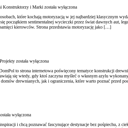
i Konstruktorzy i Marki
została wyłączona
sobach, które kochają motoryzacją w jej najbardziej klasycznym wydan
ać się początkiem sentimentalnej wycieczki przez świat dawnych aut, 
pamięci kierowców. Strona przedstawia motoryzację jako […]
 Projekty
została wyłączona
omPol to strona internetowa poświęcony tematyce konstrukcji drewnia
jawiają się wtedy, gdy ktoś zaczyna myśleć o własnym azylu wykonanym
 domów drewnianych, jak i ograniczenia, które warto poznać przed p
ostała wyłączona
 inspiracji i chcą poznawać fascynujące destynacje bez pośpiechu, z c