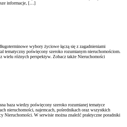
jsze informacje, […]
ługoterminowe wybory życiowe łączą się z zagadnieniami
rtal tematyczny poświęcony szeroko rozumianym nieruchomościom.
 z wielu różnych perspektyw. Zobacz także Nieruchomości
na baza wiedzy poświęcony szeroko rozumianej tematyce
elach nieruchomości, najemcach, pośrednikach oraz wszystkich
cy Nieruchomości. W serwisie można znaleźć praktyczne poradniki