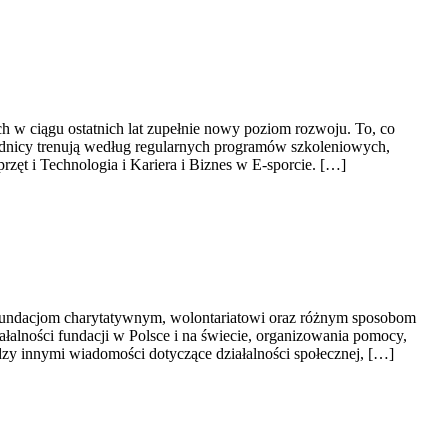
ch w ciągu ostatnich lat zupełnie nowy poziom rozwoju. To, co
dnicy trenują według regularnych programów szkoleniowych,
rzęt i Technologia i Kariera i Biznes w E-sporcie. […]
y fundacjom charytatywnym, wolontariatowi oraz różnym sposobom
iałalności fundacji w Polsce i na świecie, organizowania pomocy,
zy innymi wiadomości dotyczące działalności społecznej, […]