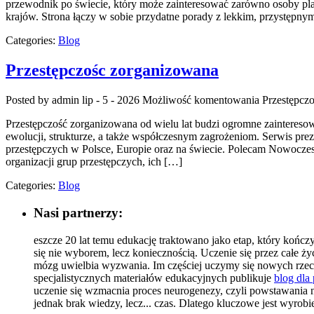
przewodnik po świecie, który może zainteresować zarówno osoby planuj
krajów. Strona łączy w sobie przydatne porady z lekkim, przystępn
Categories:
Blog
Przestępczośc zorganizowana
Posted by admin
lip - 5 - 2026
Możliwość komentowania
Przestępcz
Przestępczość zorganizowana od wielu lat budzi ogromne zaintereso
ewolucji, strukturze, a także współczesnym zagrożeniom. Serwis pre
przestępczych w Polsce, Europie oraz na świecie. Polecam Nowoczesn
organizacji grup przestępczych, ich […]
Categories:
Blog
Nasi partnerzy:
eszcze 20 lat temu edukację traktowano jako etap, który kończ
się nie wyborem, lecz koniecznością. Uczenie się przez całe ży
mózg uwielbia wyzwania. Im częściej uczymy się nowych rzecz
specjalistycznych materiałów edukacyjnych publikuje
blog dla
uczenie się wzmacnia proces neurogenezy, czyli powstawania
jednak brak wiedzy, lecz... czas. Dlatego kluczowe jest wyr