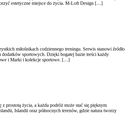
worzyć estetyczne miejsce do życia. M-Loft Design […]
zystkich miłośnikach codziennego treningu. Serwis stanowi źródło
 dodatków sportowych. Dzięki bogatej bazie treści każdy
e i Marki i kolekcje sportowe. […]
 z prostotą życia, a każda podróż może stać się pięknym
landii, Islandii oraz północnych terenów, gdzie natura tworzy