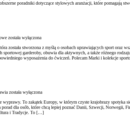
 obszerne poradniki dotyczące stylowych aranżacji, które pomagają st
towe
została wyłączona
która została stworzona z myślą o osobach uprawiających sport oraz ws
 sportowej garderoby, obuwia dla aktywnych, a także różnego rodzaju
wiedniego wyposażenia do ćwiczeń. Polecam Marki i kolekcje sportow
awia
została wyłączona
e wyprawy. To zakątek Europy, w którym czyste krajobrazy spotyka się
orad dla osób, które chcą lepiej poznać Danii, Szwecji, Norwegii, Fin
ltura i Tradycje. To […]