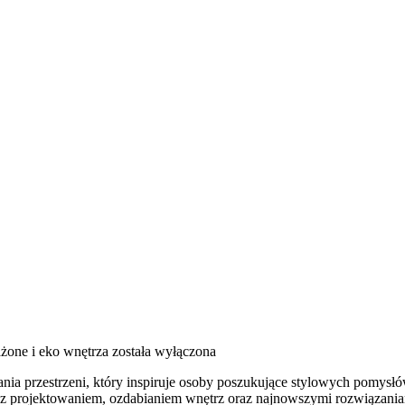
one i eko wnętrza
została wyłączona
a przestrzeni, który inspiruje osoby poszukujące stylowych pomysłów 
i z projektowaniem, ozdabianiem wnętrz oraz najnowszymi rozwiązania