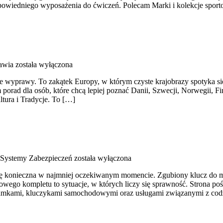
wiedniego wyposażenia do ćwiczeń. Polecam Marki i kolekcje sportow
awia
została wyłączona
e wyprawy. To zakątek Europy, w którym czyste krajobrazy spotyka się
orad dla osób, które chcą lepiej poznać Danii, Szwecji, Norwegii, Fin
ltura i Tradycje. To […]
 Systemy Zabezpieczeń
została wyłączona
 się konieczna w najmniej oczekiwanym momencie. Zgubiony klucz do m
ego kompletu to sytuacje, w których liczy się sprawność. Strona poś
, zamkami, kluczykami samochodowymi oraz usługami związanymi z co