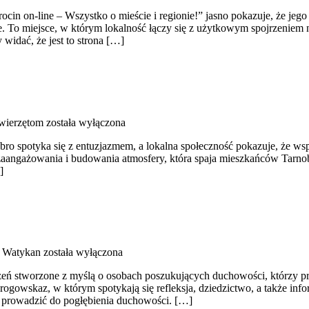
ocin on-line – Wszystko o mieście i regionie!” jasno pokazuje, że jego 
e. To miejsce, w którym lokalność łączy się z użytkowym spojrzeniem na
widać, że jest to strona […]
wierzętom
została wyłączona
o spotyka się z entuzjazmem, a lokalna społeczność pokazuje, że wspó
aangażowania i budowania atmosfery, która spaja mieszkańców Tarnobrz
]
i Watykan
została wyłączona
trzeń stworzone z myślą o osobach poszukujących duchowości, którzy p
rogowskaz, w którym spotykają się refleksja, dziedzictwo, a także inf
ma prowadzić do pogłębienia duchowości. […]