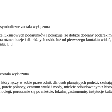
 symboliczne
została wyłączona
matyce luksusowych podarunków i pokazuje, że dobrze dobrany podarek m
a różne okazje i dla różnych osób. Już od pierwszego kontaktu widać,
talu, […]
została wyłączona
óry łączy w sobie przewodnik dla osób planujących podróż, szukający
nie, porcie północy, centrum sztuki i mody, mieście odbudowanym z his
clegi, poruszanie się po mieście, lokalną gastronomię, instytucje kult