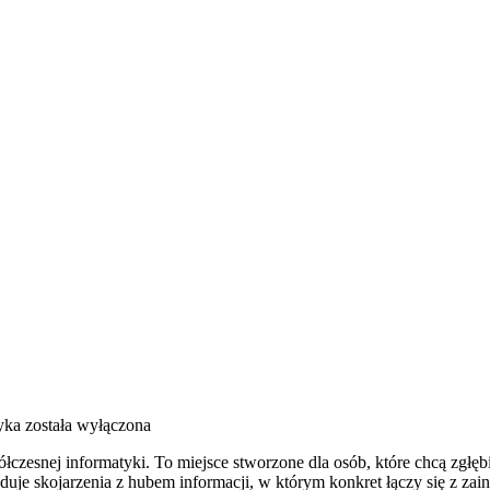
yka
została wyłączona
łczesnej informatyki. To miejsce stworzone dla osób, które chcą zgłę
uje skojarzenia z hubem informacji, w którym konkret łączy się z za