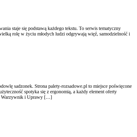
ania staje się podstawą każdego tekstu. To serwis tematyczny
wielką rolę w życiu młodych ludzi odgrywają więź, samodzielność i
hodowlę sadzonek. Strona palety-rozsadowe.pl to miejsce poświęcone
żyteczność spotyka się z ergonomią, a każdy element oferty
to Warzywnik i Uprawy […]