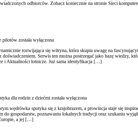
doświadczonych odbiorców. Zobacz koniecznie na stronie Sieci kompu
e pilotów
została wyłączona
namicznie rozwijająca się witryna, która skupia uwagę na fascynujący
 z doświadczeniem. Serwis ten można postrzegać jako bazę wiedzy, któr
e i Aktualności lotnicze. Już sama identyfikacja […]
tyka dla rodzin z dziećmi
została wyłączona
tórym wędrówka spotyka się z krajobrazem, a prowincja staje się inspi
 do gospodarstw, poznawaniu lokalnych tradycji oraz szukaniu wyjąt
uropie, a jej […]