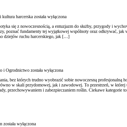
i kultura harcerska
została wyłączona
tyka się z nowoczesnością, a entuzjazm do służby, przygody i wychow
erzy, poznać fundamenty tej wyjątkowej wspólnoty oraz odkrywać, jak 
no dziejów ruchu harcerskiego, jak […]
o i Ogrodnictwo
została wyłączona
zania, bez których trudno wyobrazić sobie nowoczesną profesjonalną 
wno w skali przydomowej, jak i zawodowej. To przestrzeń, w której u
ady, przechowywaniem i zabezpieczaniem roślin. Ciekawe kategorie 
yn
została wyłączona