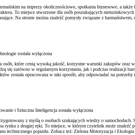
ańskim na imprezy okolicznościowe, spotkania biznesowe, a także kame
rakteru. To miejsce stworzone dla osób poszukujących nietuzinkowyc
sujące. Na stronie można znaleźć pomysły związane z barmaństwem, 
hnologie
została wyłączona
 dla osób, które cenią wysoką jakość, korzystne warunki zakupów oraz
ą się zarówno w regularnym korzystaniu, jak i podczas realizacji ba
duktów została opracowana w taki sposób, aby odpowiadać na potrzeby
wanie i Sztuczna Inteligencja
została wyłączona
przygotowany z myślą o osobach szukających wiedzy o samochodach. St
 rynku z drugiej ręki. To miejsce, w którym czytelnik może znaleźć 
nu technicznego pojazdu. Zobacz też: Zielona Motoryzacja i Ekologi