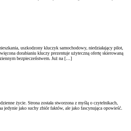
ieszkania, uszkodzony kluczyk samochodowy, niedziałający pilot,
więcona dorabianiu kluczy prezentuje użyteczną ofertę skierowaną
dziennym bezpieczeństwem. Już na […]
dzienne życie. Strona została stworzona z myślą o czytelnikach,
na jedynie jako suchy zbiór faktów, ale jako fascynująca opowieść.