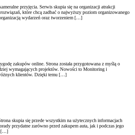
ralne przyjęcia. Serwis skupia się na organizacji atrakcji
h rozwiązań, które chcą zadbać o najwyższy poziom organizowanego
organizacją wydarzeń oraz tworzeniem […]
 wygodę zakupów online. Strona została przygotowana z myślą o
rdziej wymagających projektów. Nowości to Monitoring i
 różnych klientów. Dzięki temu […]
rona skupia się przede wszystkim na użytecznych informacjach
porady przydatne zarówno przed zakupem auta, jak i podczas jego
a […]