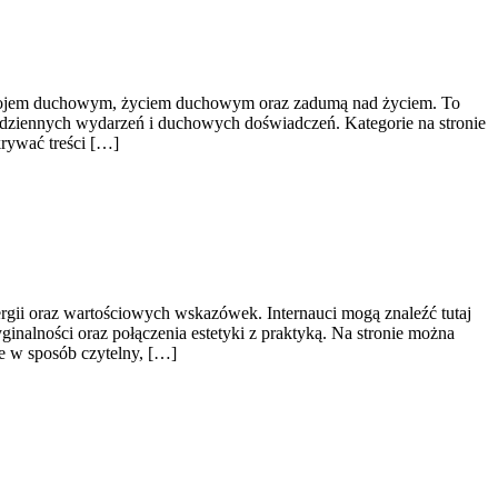
rozwojem duchowym, życiem duchowym oraz zadumą nad życiem. To
codziennych wydarzeń i duchowych doświadczeń. Kategorie na stronie
krywać treści […]
rgii oraz wartościowych wskazówek. Internauci mogą znaleźć tutaj
ginalności oraz połączenia estetyki z praktyką. Na stronie można
e w sposób czytelny, […]