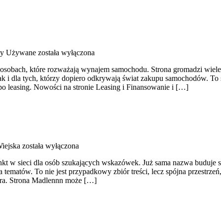
y Używane
została wyłączona
o osobach, które rozważają wynajem samochodu. Strona gromadzi wie
ak i dla tych, którzy dopiero odkrywają świat zakupu samochodów. T
o leasing. Nowości na stronie Leasing i Finansowanie i […]
iejska
została wyłączona
nkt w sieci dla osób szukających wskazówek. Już sama nazwa buduje s
tematów. To nie jest przypadkowy zbiór treści, lecz spójna przestrzeń
ura. Strona Madlennn może […]