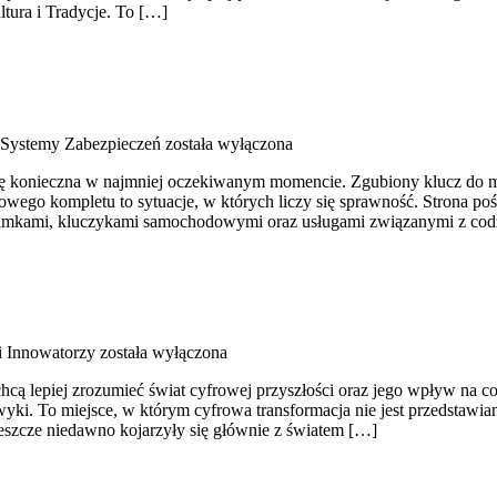
ltura i Tradycje. To […]
 Systemy Zabezpieczeń
została wyłączona
 się konieczna w najmniej oczekiwanym momencie. Zgubiony klucz do m
ego kompletu to sytuacje, w których liczy się sprawność. Strona poś
, zamkami, kluczykami samochodowymi oraz usługami związanymi z co
 i Innowatorzy
została wyłączona
hcą lepiej zrozumieć świat cyfrowej przyszłości oraz jego wpływ na co
awyki. To miejsce, w którym cyfrowa transformacja nie jest przedstawia
eszcze niedawno kojarzyły się głównie z światem […]