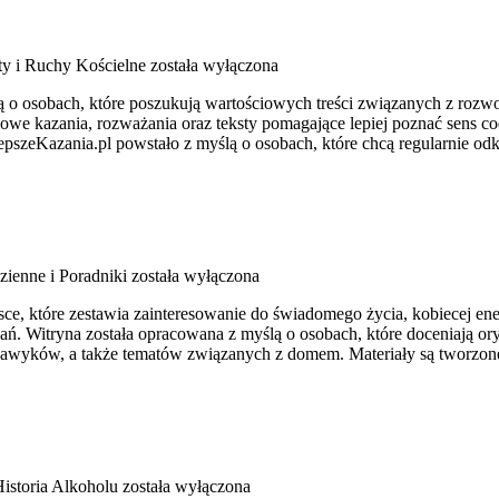
y i Ruchy Kościelne
została wyłączona
ślą o osobach, które poszukują wartościowych treści związanych z 
iowe kazania, rozważania oraz teksty pomagające lepiej poznać sens 
pszeKazania.pl powstało z myślą o osobach, które chcą regularnie od
zienne i Poradniki
została wyłączona
e, które zestawia zainteresowanie do świadomego życia, kobiecej ene
ań. Witryna została opracowana z myślą o osobach, które doceniają ory
h nawyków, a także tematów związanych z domem. Materiały są tworzon
Historia Alkoholu
została wyłączona