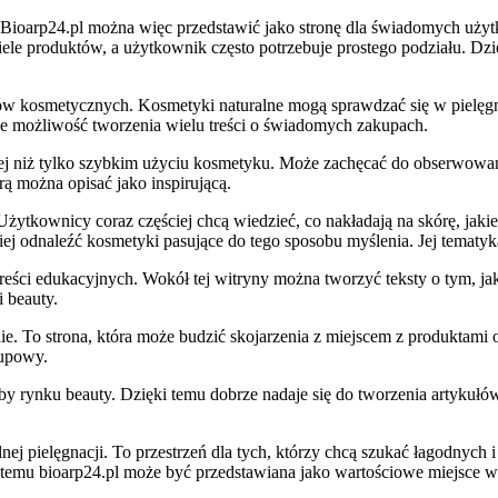
. Bioarp24.pl można więc przedstawić jako stronę dla świadomych uż
e produktów, a użytkownik często potrzebuje prostego podziału. Dzięk
któw kosmetycznych. Kosmetyki naturalne mogą sprawdzać się w pielęg
daje możliwość tworzenia wielu treści o świadomych zakupach.
ej niż tylko szybkim użyciu kosmetyku. Może zachęcać do obserwowania 
ą można opisać jako inspirującą.
ytkownicy coraz częściej chcą wiedzieć, co nakładają na skórę, jaki
ej odnaleźć kosmetyki pasujące do tego sposobu myślenia. Jej tematyka 
eści edukacyjnych. Wokół tej witryny można tworzyć teksty o tym, jak
i beauty.
ie. To strona, która może budzić skojarzenia z miejscem z produktami o
kupowy.
zeby rynku beauty. Dzięki temu dobrze nadaje się do tworzenia artyku
j pielęgnacji. To przestrzeń dla tych, którzy chcą szukać łagodnych i
 temu bioarp24.pl może być przedstawiana jako wartościowe miejsce w 