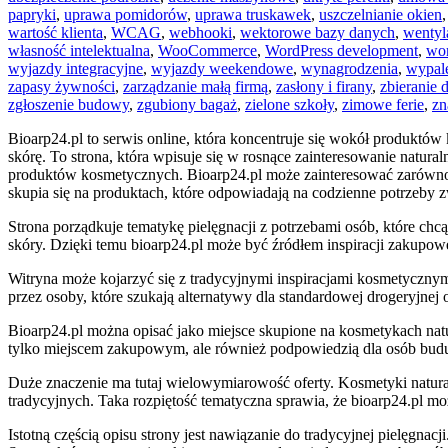
papryki
,
uprawa pomidorów
,
uprawa truskawek
,
uszczelnianie okien
wartość klienta
,
WCAG
,
webhooki
,
wektorowe bazy danych
,
wentyl
własność intelektualna
,
WooCommerce
,
WordPress development
,
wor
wyjazdy integracyjne
,
wyjazdy weekendowe
,
wynagrodzenia
,
wypal
zapasy żywności
,
zarządzanie małą firmą
,
zasłony i firany
,
zbieranie 
zgłoszenie budowy
,
zgubiony bagaż
,
zielone szkoły
,
zimowe ferie
,
zn
Bioarp24.pl to serwis online, która koncentruje się wokół produktów 
skórę. To strona, która wpisuje się w rosnące zainteresowanie natur
produktów kosmetycznych. Bioarp24.pl może zainteresować zarówno o
skupia się na produktach, które odpowiadają na codzienne potrzeby z
Strona porządkuje tematykę pielęgnacji z potrzebami osób, które c
skóry. Dzięki temu bioarp24.pl może być źródłem inspiracji zakupowe
Witryna może kojarzyć się z tradycyjnymi inspiracjami kosmetycznym
przez osoby, które szukają alternatywy dla standardowej drogeryjnej 
Bioarp24.pl można opisać jako miejsce skupione na kosmetykach natur
tylko miejscem zakupowym, ale również podpowiedzią dla osób budu
Duże znaczenie ma tutaj wielowymiarowość oferty. Kosmetyki natur
tradycyjnych. Taka rozpiętość tematyczna sprawia, że bioarp24.pl m
Istotną częścią opisu strony jest nawiązanie do tradycyjnej pielęgna