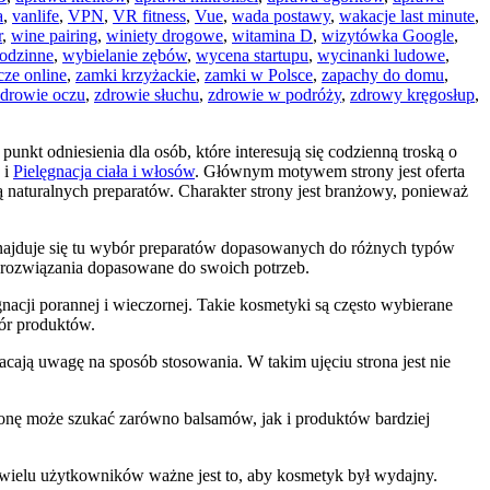
a
,
vanlife
,
VPN
,
VR fitness
,
Vue
,
wada postawy
,
wakacje last minute
,
r
,
wine pairing
,
winiety drogowe
,
witamina D
,
wizytówka Google
,
odzinne
,
wybielanie zębów
,
wycena startupu
,
wycinanki ludowe
,
ze online
,
zamki krzyżackie
,
zamki w Polsce
,
zapachy do domu
,
zdrowie oczu
,
zdrowie słuchu
,
zdrowie w podróży
,
zdrowy kręgosłup
,
nkt odniesienia dla osób, które interesują się codzienną troską o
 i
Pielęgnacja ciała i włosów
. Głównym motywem strony jest oferta
naturalnych preparatów. Charakter strony jest branżowy, ponieważ
 znajduje się tu wybór preparatów dopasowanych do różnych typów
źć rozwiązania dopasowane do swoich potrzeb.
acji porannej i wieczornej. Takie kosmetyki są często wybierane
bór produktów.
acają uwagę na sposób stosowania. W takim ujęciu strona jest nie
onę może szukać zarówno balsamów, jak i produktów bardziej
Dla wielu użytkowników ważne jest to, aby kosmetyk był wydajny.