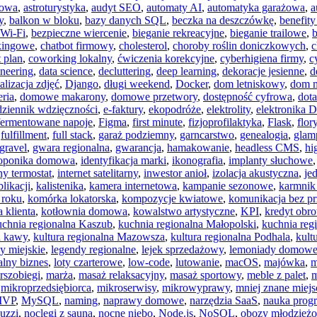
mowa
,
astroturystyka
,
audyt SEO
,
automaty AI
,
automatyka garażowa
,
a
y
,
balkon w bloku
,
bazy danych SQL
,
beczka na deszczówkę
,
benefit
 Wi-Fi
,
bezpieczne wiercenie
,
bieganie rekreacyjne
,
bieganie trailowe
,
b
kkingowe
,
chatbot firmowy
,
cholesterol
,
choroby roślin doniczkowych
,
c
 plan
,
coworking lokalny
,
ćwiczenia korekcyjne
,
cyberhigiena firmy
,
c
ineering
,
data science
,
decluttering
,
deep learning
,
dekoracje jesienne
,
d
talizacja zdjęć
,
Django
,
długi weekend
,
Docker
,
dom letniskowy
,
dom 
ria
,
domowe makarony
,
domowe przetwory
,
dostępność cyfrowa
,
dota
dziennik wdzięczności
,
e-faktury
,
ekopodróże
,
elektrolity
,
elektronika 
fermentowane napoje
,
Figma
,
first minute
,
fizjoprofilaktyka
,
Flask
,
flo
,
fulfillment
,
full stack
,
garaż podziemny
,
garncarstwo
,
genealogia
,
glam
gravel
,
gwara regionalna
,
gwarancja
,
hamakowanie
,
headless CMS
,
hi
oponika domowa
,
identyfikacja marki
,
ikonografia
,
implanty słuchowe
ny termostat
,
internet satelitarny
,
inwestor anioł
,
izolacja akustyczna
,
je
likacji
,
kalistenika
,
kamera internetowa
,
kampanie sezonowe
,
karmnik
 roku
,
komórka lokatorska
,
kompozycje kwiatowe
,
komunikacja bez p
 klienta
,
kotłownia domowa
,
kowalstwo artystyczne
,
KPI
,
kredyt obr
uchnia regionalna Kaszub
,
kuchnia regionalna Małopolski
,
kuchnia reg
a kawy
,
kultura regionalna Mazowsza
,
kultura regionalna Podhala
,
kult
y miejskie
,
legendy regionalne
,
lejek sprzedażowy
,
lemoniady domow
alny biznes
,
loty czarterowe
,
low-code
,
lutowanie
,
macOS
,
majówka
,
m
rszobiegi
,
marża
,
masaż relaksacyjny
,
masaż sportowy
,
meble z palet
,
m
,
mikroprzedsiębiorca
,
mikroserwisy
,
mikrowyprawy
,
mniej znane miejs
VP
,
MySQL
,
naming
,
naprawy domowe
,
narzędzia SaaS
,
nauka prog
cuzzi
,
noclegi z sauną
,
nocne niebo
,
Node.js
,
NoSQL
,
obozy młodzież