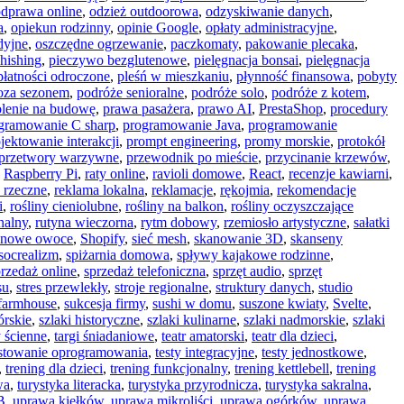
dprawa online
,
odzież outdoorowa
,
odzyskiwanie danych
,
a
,
opiekun rodzinny
,
opinie Google
,
opłaty administracyjne
,
dyjne
,
oszczędne ogrzewanie
,
paczkomaty
,
pakowanie plecaka
,
hishing
,
pieczywo bezglutenowe
,
pielęgnacja bonsai
,
pielęgnacja
płatności odroczone
,
pleśń w mieszkaniu
,
płynność finansowa
,
pobyty
oza sezonem
,
podróże senioralne
,
podróże solo
,
podróże z kotem
,
lenie na budowę
,
prawa pasażera
,
prawo AI
,
PrestaShop
,
procedury
gramowanie C sharp
,
programowanie Java
,
programowanie
jektowanie interakcji
,
prompt engineering
,
promy morskie
,
protokół
przetwory warzywne
,
przewodnik po mieście
,
przycinanie krzewów
,
,
Raspberry Pi
,
raty online
,
ravioli domowe
,
React
,
recenzje kawiarni
,
y rzeczne
,
reklama lokalna
,
reklamacje
,
rękojmia
,
rekomendacje
i
,
rośliny cieniolubne
,
rośliny na balkon
,
rośliny oczyszczające
nalny
,
rutyna wieczorna
,
rytm dobowy
,
rzemiosło artystyczne
,
sałatki
onowe owoce
,
Shopify
,
sieć mesh
,
skanowanie 3D
,
skanseny
socrealizm
,
spiżarnia domowa
,
spływy kajakowe rodzinne
,
przedaż online
,
sprzedaż telefoniczna
,
sprzęt audio
,
sprzęt
su
,
stres przewlekły
,
stroje regionalne
,
struktury danych
,
studio
 farmhouse
,
sukcesja firmy
,
sushi w domu
,
suszone kwiaty
,
Svelte
,
órskie
,
szlaki historyczne
,
szlaki kulinarne
,
szlaki nadmorskie
,
szlaki
y ścienne
,
targi śniadaniowe
,
teatr amatorski
,
teatr dla dzieci
,
estowanie oprogramowania
,
testy integracyjne
,
testy jednostkowe
,
,
trening dla dzieci
,
trening funkcjonalny
,
trening kettlebell
,
trening
wa
,
turystyka literacka
,
turystyka przyrodnicza
,
turystyka sakralna
,
B
,
uprawa kiełków
,
uprawa mikroliści
,
uprawa ogórków
,
uprawa