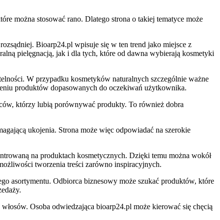
tóre można stosować rano. Dlatego strona o takiej tematyce może
rozsądniej. Bioarp24.pl wpisuje się w ten trend jako miejsce z
lną pielęgnacją, jak i dla tych, które od dawna wybierają kosmetyki
zytelności. W przypadku kosmetyków naturalnych szczególnie ważne
lezieniu produktów dopasowanych do oczekiwań użytkownika.
orców, którzy lubią porównywać produkty. To również dobra
magającą ukojenia. Strona może więc odpowiadać na szerokie
oncentrowaną na produktach kosmetycznych. Dzięki temu można wokół
możliwości tworzenia treści zarówno inspiracyjnych.
kiego asortymentu. Odbiorca biznesowy może szukać produktów, które
zedaży.
b włosów. Osoba odwiedzająca bioarp24.pl może kierować się chęcią