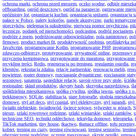
ochrona marki
,
ochrona przed mrozem
,
oczko wodne
,
odbiór mieszka
offboarding
,
ogród deszczowy
,
ogród na parapecie
,
ogrzewanie miejs
opóźniony lot
,
organizacja kuchni
,
organizacja spiżarni
,
organizacja s
pałace w Polsce
,
palety kolorów
,
panele akustyczne
,
parki tematyczn
storczyków
,
pielęgnacja sukulentów
,
pierwsza pomoc psychiczna
,
pil
lecznicze
,
podatek od nieruchomości
,
podcasting
,
podróż pociągiem
,
podróże z psem
,
podróżowanie odpowiedzialne
,
pola namiotowe
,
pol
firmowe
,
product market fit
,
produktywność osobista
,
profilaktyka pr
JavaScript
,
programowanie Kotlin
,
programowanie PHP
,
programowa
zdawczo-odbiorczy
,
prototypowanie
,
prywatność online
,
przeprawy 
przyczepa kempingowa
,
przygotowanie do maratonu
,
przygotowanie
recykling treści
,
Redis
,
regeneracja po treningu
,
regulamin osiedla
,
re
klientów
,
rekrutacja zdalna
,
relacje partnerskie
,
renowacja mebli
,
res
powietrze
,
router domowy
,
rozciąganie dynamiczne
,
rozciąganie stat
sezonowe
,
sanatoria
,
sąsiedzkie relacje
,
savoir-vivre przy stole
,
ściół
regionalne
,
skład produktów
,
skrypty bash
,
skrzynka narzędziowa
,
śl
spółdzielnia mieszkaniowa
,
spółka cywilna
,
spółka jawna
,
spółka z o.
trekkingowy
,
SQLite
,
stabilizacja
,
stare fotografie
,
stodoła mieszkalna
domowe
,
styl art deco
,
styl coastal
,
styl eklektyczny
,
styl japandi
,
styl
światło niebieskie
,
światłowód
,
świece sojowe
,
sylwester w górach
,
S
piesze
,
szlaki rowerowe rodzinne
,
szlaki winiarskie
,
szlaki zamków
,
s
techniczne SEO
,
techniki oddechowe
,
tekstylia domowe
,
teleopieka
,
TikTok marketing
,
tiny house
,
tkactwo
,
tłumacz offline
,
tofu przepisy
kobiet
,
trening po ciąży
,
trening równowagi
,
trening seniorów
,
trenin
ubezpieczenie podróżne
,
uczenie maszynowe
,
ukryte perełki
,
umowa 