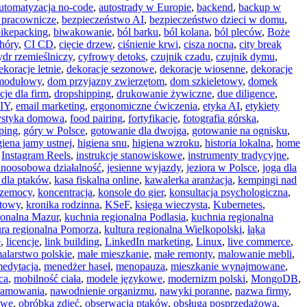
utomatyzacja no-code
,
autostrady w Europie
,
backend
,
backup w
y pracownicze
,
bezpieczeństwo AI
,
bezpieczeństwo dzieci w domu
,
ikepacking
,
biwakowanie
,
ból barku
,
ból kolana
,
ból pleców
,
Boże
hóry
,
CI CD
,
cięcie drzew
,
ciśnienie krwi
,
cisza nocna
,
city break
ydr rzemieślniczy
,
cyfrowy detoks
,
czujnik czadu
,
czujnik dymu
,
ekoracje letnie
,
dekoracje sezonowe
,
dekoracje wiosenne
,
dekoracje
modułowy
,
dom przyjazny zwierzętom
,
dom szkieletowy
,
domek
cje dla firm
,
dropshipping
,
drukowanie żywiczne
,
due diligence
,
DIY
,
email marketing
,
ergonomiczne ćwiczenia
,
etyka AI
,
etykiety
rystyka domowa
,
food pairing
,
fortyfikacje
,
fotografia górska
,
ping
,
góry w Polsce
,
gotowanie dla dwojga
,
gotowanie na ognisku
,
giena jamy ustnej
,
higiena snu
,
higiena wzroku
,
historia lokalna
,
home
,
Instagram Reels
,
instrukcje stanowiskowe
,
instrumenty tradycyjne
,
dnoosobowa działalność
,
jesienne wyjazdy
,
jeziora w Polsce
,
joga dla
 dla ptaków
,
kasa fiskalna online
,
kawalerka aranżacja
,
kempingi nad
rzemocy
,
koncentracja
,
konsole do gier
,
konsultacja psychologiczna
,
otowy
,
kronika rodzinna
,
KSeF
,
księga wieczysta
,
Kubernetes
,
ionalna Mazur
,
kuchnia regionalna Podlasia
,
kuchnia regionalna
ura regionalna Pomorza
,
kultura regionalna Wielkopolski
,
łąka
e
,
licencje
,
link building
,
LinkedIn marketing
,
Linux
,
live commerce
,
alarstwo polskie
,
małe mieszkanie
,
małe remonty
,
malowanie mebli
,
edytacja
,
menedżer haseł
,
menopauza
,
mieszkanie wynajmowane
,
ca
,
mobilność ciała
,
modele językowe
,
modernizm polski
,
MongoDB
,
ramowania
,
nawodnienie organizmu
,
nawyki poranne
,
nazwa firmy
,
owe
,
obróbka zdjęć
,
obserwacja ptaków
,
obsługa posprzedażowa
,