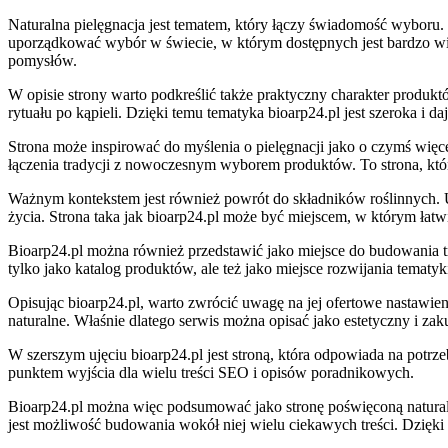
Naturalna pielęgnacja jest tematem, który łączy świadomość wyboru
uporządkować wybór w świecie, w którym dostępnych jest bardzo wiel
pomysłów.
W opisie strony warto podkreślić także praktyczny charakter produ
rytuału po kąpieli. Dzięki temu tematyka bioarp24.pl jest szeroka i 
Strona może inspirować do myślenia o pielęgnacji jako o czymś więc
łączenia tradycji z nowoczesnym wyborem produktów. To strona, któr
Ważnym kontekstem jest również powrót do składników roślinnych. Uż
życia. Strona taka jak bioarp24.pl może być miejscem, w którym łatwi
Bioarp24.pl można również przedstawić jako miejsce do budowania tr
tylko jako katalog produktów, ale też jako miejsce rozwijania tematyk
Opisując bioarp24.pl, warto zwrócić uwagę na jej ofertowe nastawien
naturalne. Właśnie dlatego serwis można opisać jako estetyczny i za
W szerszym ujęciu bioarp24.pl jest stroną, która odpowiada na potr
punktem wyjścia dla wielu treści SEO i opisów poradnikowych.
Bioarp24.pl można więc podsumować jako stronę poświęconą naturalne
jest możliwość budowania wokół niej wielu ciekawych treści. Dzięki