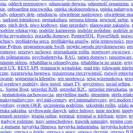
nia
,
oddech przeponowy
,
odnawianie drewna
,
odporność organizmu
,
o
kie
,
onboarding pracownika
,
opieka okołoporodowa
,
opieka paliatywn
zafy
,
orkiestry dęte
,
ortodoncja
,
oświetlenie nastrojowe
,
oświetlenie stu
e
,
parkingi lotniskowe
,
permakultura
,
persona klienta
,
pewność siebie
,
p
ates
,
pitch deck
,
piwo kraftowe
,
plan sprzedaży
,
planowanie zakupów
,
podróże edukacyjne
,
podróże kamperem
,
podróże poślubne
,
podróże p
ityka prywatności
,
porządki domowe
,
PostgreSQL
,
PowerShell
,
pozwo
óchnicy
,
profilaktyka serca
,
profilaktyka urazów
,
próg rentowności
,
pro
nie Python
,
programowanie Swift
,
projekt ogrodu przydomowego
,
pro
promowe
,
przerwy ruchowe
,
przesadzanie roślin
,
przetwory owocowe
,
 do półmaratonu
,
psychodietetyka
,
RAG
,
ramen domowy
,
ransomware
gulamin sklepu
,
rehabilitacja ortopedyczna
,
rehabilitacja po urazie
,
rejs
earch UX
,
REST API
,
restauracje wegańskie
,
road trip
,
rolowanie mięśn
yczne
,
rozgrzewka biegowa
,
rozszerzona rzeczywistość
,
rozwój emocjo
kowanie
,
segmentacja klientów
,
sen sportowca
,
sesja wizerunkowa
,
sez
ad węglowy podróży
,
slow travel
,
smart TV
,
snycerstwo
,
social selling
,
o.
,
Spring Boot
,
sprzedaż B2B
,
sprzedaż B2C
,
sprzedaż mieszkania
,
s
,
stomatologia zachowawcza
,
storytelling marki
,
streaming
,
strefa relak
 maksymalistyczny
,
styl mid-century
,
styl minimalistyczny
,
styl modern
ymfony
,
system OKR
,
szczepienia podróżne
,
szkodniki roślin
,
szlaki g
ztuka sakralna
,
szyfrowanie danych
,
tańce ludowe
,
tanie noclegi
,
tapet
tempeh przepisy
,
terapia online
,
terminal
,
terminal w telefonie
,
termy
,
t
,
tradycje rodzinne
,
trasy samochodowe
,
trawnik naturalny
,
trening core
g z gumami
,
turystyka filmowa
,
turystyka industrialna
,
turystyka kolejo
najmu
,
umowa o dzieło
,
umowa o pracę
,
umowa zlecenie
,
umowy B2