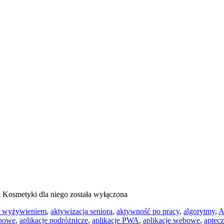
a
Kosmetyki dla niego
została wyłączona
 z wyżywieniem
,
aktywizacja seniora
,
aktywność po pracy
,
algorytmy
,
A
opowe
,
aplikacje podróżnicze
,
aplikacje PWA
,
aplikacje webowe
,
aptecz