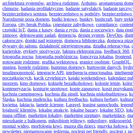
architektura systemów
,
archiwa rodzinne
,
Arduino
,
aromaterapia do
chmurze
,
badania profilaktyczne
,
badanie satysfakcji
,
badanie tarczyc
bezpieczeństwo seniora
,
bezpieczeństwo w podróży
,
bezpieczeństwo
Narodzenie poza domem
,
budki lęgowe
,
bunkry
,
bushcraft
,
buty tre
Europa
,
city break Polska
,
cmentarze zabytkowe
,
compliance
,
content
czujniki IoT
,
dania z kaszy
,
dania z ryżu
,
dania z soczewicy
,
data eng
zimowe
,
delegowanie zadań
,
demencja
,
design system
,
DevOps
,
digi
całoroczny
,
domki nad jeziorem
,
domowa biblioteczka
,
domowa pizze
dywany do salonu
,
działalność nierejestrowana
,
działka rekreacyjna
,
kurierskie
,
etykiety spożywcze
,
faktura elektroniczna
,
feedback 360
,
fotografia nocna
,
fotografia podróżnicza
,
franczyza lokalna
,
frontend
gotowanie rodzinne
,
grafika wektorowa
,
granice osobiste
,
GraphQL
,
staging
,
hostele rodzinne
,
hummus domowy
,
hurtownie danych
,
hydr
insulinooporność
,
integracje API
,
inteligencja emocjonalna
,
inteligent
początkujących
,
kącik czytelniczy
,
kajaki weekendowe
,
kalendarz pub
morzem
,
kino domowe
,
koktajle bezalkoholowe
,
kolonie letnie
,
kolor
konteneryzacja
,
kontuzje sportowe
,
kopie zapasowe
,
koszt pozyskania
kuchnia campingowa
,
kuchnia dla singli
,
kuchnia niskobudżetowa
,
k
Śląska
,
kuchnia studencka
,
kultura feedbacku
,
kultura herbaty
,
kultur
kwietna
,
laktacja
,
lamele ścienne
,
Laravel
,
leasing samochodu
,
legend
lojalność klientów
,
lokalne atrakcje
,
lokalne bazary
,
lokalne SEO
,
lok
mapa offline
,
marketing lokalny
,
marketing szeptany
,
marketplace
,
ma
mieszkanie z balkonem
,
mikrobiom jelitowy
,
mikrofony
,
mikroogród
montaż wideo
,
morfologia krwi
,
muzea dla dzieci
,
muzyka ludowa
,
M
newsletter
,
niemarnowanie jedzenia
,
noclegi pet friendly
,
noclegi z ja